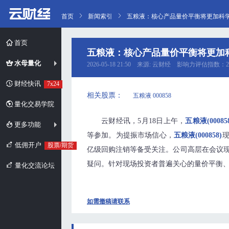
首页
新闻索引
五粮液：核心产品量价平衡将更加科学
首页
五粮液：核心产品量价平衡将更加
水母量化
2026-05-18 21:50 来源: 云财经 影响力评估指数：2
财经快讯
7x24
相关股票：
五粮液 000858
量化交易学院
云财经讯，5月18日上午，
五粮液(00085
更多功能
等参加。为提振市场信心，
五粮液(000858)
低佣开户
股票/期货
亿级回购注销等备受关注。公司高层在会议
疑问。针对现场投资者普遍关心的量价平衡
量化交流论坛
如需撤稿请联系