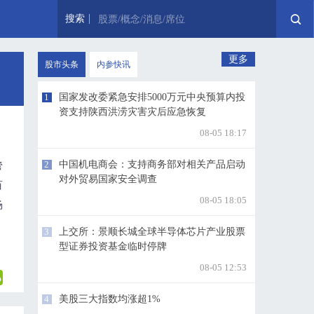
搜索
股票/概念/消息/席位
更多
股市头条
内参快讯
1
国家发改委紧急安排5000万元中央预算内投
资支持陕西洪涝灾害灾后应急恢复
08-05 18:17
2
中国机电商会：支持商务部对相关产品启动
管
对外贸易国家安全调查
百
08-05 18:05
场
3
上交所：景顺长城全球半导体芯片产业股票
型证券投资基金临时停牌
08-05 12:53
4
美股三大指数均涨超1%