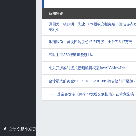
新闻标题
贝因美：收购明一乳业100%股权交割完成，更名齐齐
美乳业
华翔股份：首次回购股份47.74万股，支付726.47万元
富时中国A50指数期货涨1%
京东开源实时流式视频编辑模型JoyAI-Video-Edit
全球最大的黄金ETF SPDR Gold Trust持仓较前日增加3.
Linux基金会发布《共享AI发现交换指南》征求意见稿
自动交易小精灵