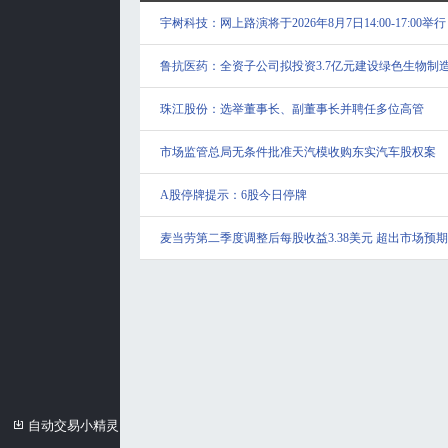
宇树科技：网上路演将于2026年8月7日14:00-17:00举行
鲁抗医药：全资子公司拟投资3.7亿元建设绿色生物制
珠江股份：选举董事长、副董事长并聘任多位高管
市场监管总局无条件批准天汽模收购东实汽车股权案
A股停牌提示：6股今日停牌
麦当劳第二季度调整后每股收益3.38美元 超出市场预期
自动交易小精灵