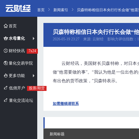
首页
新闻索引
贝森特称相信日本央行行长会做“他需
首页
贝森特称相信日本央行行长会做“他
水母量化
2026-05-19 23:27 来源: 云财经 影响力评估指数：1
财经快讯
7x24
量化交易学院
云财经讯，美国财长贝森特称，对日本
做“他需要做的事”。“我认为他是一位出色
更多功能
有出色的货币政策，”贝森特表示。
低佣开户
股票/期货
量化交流论坛
如需撤稿请联系
新闻标题