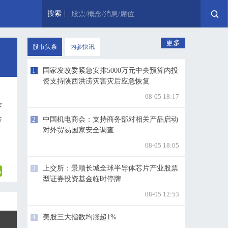
搜索
股票/概念/消息/席位
更多
股市头条
内参快讯
1
国家发改委紧急安排5000万元中央预算内投
资支持陕西洪涝灾害灾后应急恢复
08-05 18:17
会
会
2
中国机电商会：支持商务部对相关产品启动
对外贸易国家安全调查
08-05 18:05
3
上交所：景顺长城全球半导体芯片产业股票
型证券投资基金临时停牌
08-05 12:53
4
美股三大指数均涨超1%