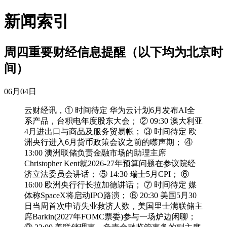
新闻索引
周四重要财经信息提醒（以下均为北京时
间）
06月04日
云财经讯，① 时间待定 华为云计划6月发布AI全
系产品，台积电年度股东大会； ② 09:30 澳大利亚
4月进出口与商品及服务贸易帐； ③ 时间待定 欧
洲央行进入6月货币政策会议之前的噤声期； ④
13:00 澳洲联储负责金融市场的助理主席
Christopher Kent就2026-27年预算问题在参议院经
济立法委员会讲话； ⑤ 14:30 瑞士5月CPI； ⑥
16:00 欧洲央行行长拉加德讲话； ⑦ 时间待定 媒
体称SpaceX将启动IPO路演； ⑧ 20:30 美国5月30
日当周首次申请失业救济人数，美国里士满联储主
席Barkin(2027年FOMC票委)参与一场炉边闲聊；