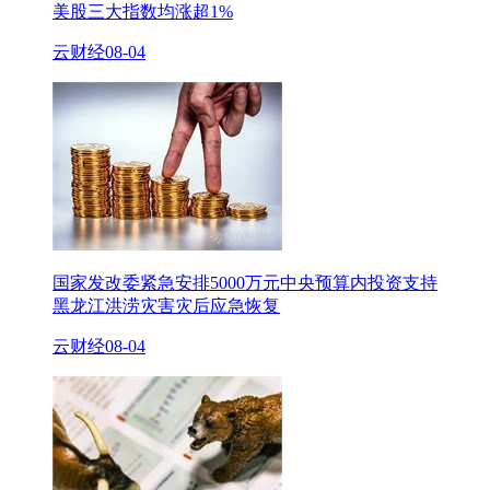
美股三大指数均涨超1%
云财经
08-04
国家发改委紧急安排5000万元中央预算内投资支持
黑龙江洪涝灾害灾后应急恢复
云财经
08-04