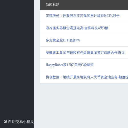
新闻标题
汉缆股份：控股股东汉河集团累计减持0.63%股份
液冷服务器概念震荡走高 金富科技4天3板
多支黄金股ETF涨超4%
安徽建工集团与铜陵有色金属集团签订战略合作协议
HappyRobot获1.5亿美元C轮融资
协创数据：继续开展跨境双向人民币资金池业务 额度提
自动交易小精灵