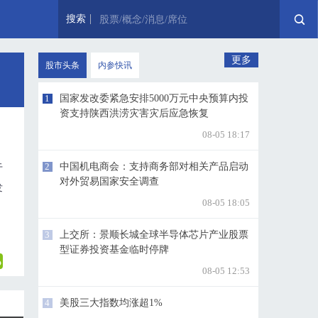
搜索
股票/概念/消息/席位
更多
股市头条
内参快讯
1
国家发改委紧急安排5000万元中央预算内投
资支持陕西洪涝灾害灾后应急恢复
08-05 18:17
2
中国机电商会：支持商务部对相关产品启动
于
对外贸易国家安全调查
发
08-05 18:05
3
上交所：景顺长城全球半导体芯片产业股票
型证券投资基金临时停牌
08-05 12:53
4
美股三大指数均涨超1%