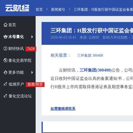
首页
新闻索引
三环集团：H股发行获中国证监会备案，
首页
三环集团：H股发行获中国证监会备
水母量化
2026-06-03 18:43 来源: 云财经 影响力评估指数：2
财经快讯
7x24
相关股票：
三环集团 300408
量化交易学院
云财经讯，
三环集团(300408)
公告，公司
更多功能
近日收到中国证监会出具的备案通知书，公司
低佣开户
股票/期货
行H股并上市尚需取得香港证券及期货事务
量化交流论坛
如需撤稿请联系