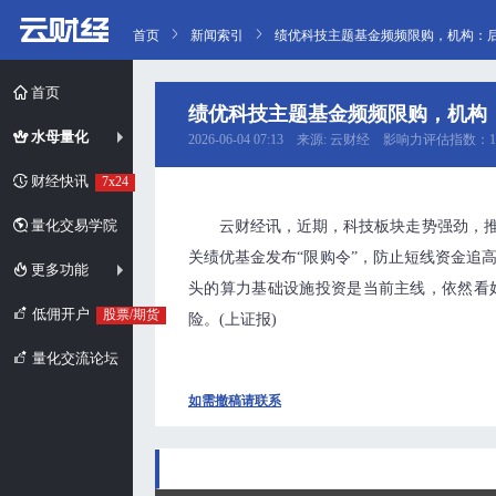
首页
新闻索引
绩优科技主题基金频频限购，机构：
首页
绩优科技主题基金频频限购，机构
水母量化
2026-06-04 07:13 来源: 云财经 影响力评估指数：1
财经快讯
7x24
量化交易学院
云财经讯，近期，科技板块走势强劲，
关绩优基金发布“限购令”，防止短线资金追
更多功能
头的算力基础设施投资是当前主线，依然看
低佣开户
股票/期货
险。(上证报)
量化交流论坛
如需撤稿请联系