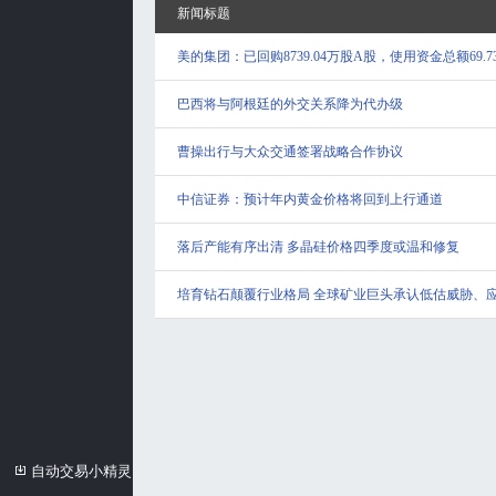
新闻标题
美的集团：已回购8739.04万股A股，使用资金总额69.7
巴西将与阿根廷的外交关系降为代办级
曹操出行与大众交通签署战略合作协议
中信证券：预计年内黄金价格将回到上行通道
落后产能有序出清 多晶硅价格四季度或温和修复
培育钻石颠覆行业格局 全球矿业巨头承认低估威胁、
自动交易小精灵