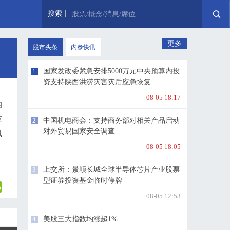
搜索
股票/概念/消息/席位
更多
股市头条
内参快讯
1
国家发改委紧急安排5000万元中央预算内投
资支持陕西洪涝灾害灾后应急恢复
08-05 18:17
相
巨
2
中国机电商会：支持商务部对相关产品启动
对外贸易国家安全调查
风
08-05 18:05
3
上交所：景顺长城全球半导体芯片产业股票
型证券投资基金临时停牌
08-05 12:53
4
美股三大指数均涨超1%