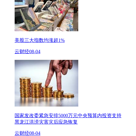
美股三大指数均涨超1%
云财经
08-04
国家发改委紧急安排5000万元中央预算内投资支持
黑龙江洪涝灾害灾后应急恢复
云财经
08-04