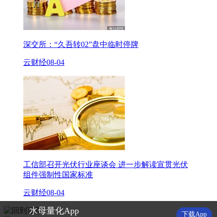
深交所：“久吾转02”盘中临时停牌
云财经
08-04
工信部召开光伏行业座谈会 进一步解读宣贯光伏
组件强制性国家标准
云财经
08-04
水母量化App
下载App