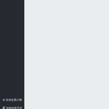
自动交易小精
灵
智能炒股手环