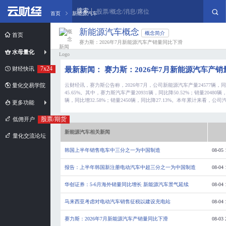
搜索
股票/概念/消息/席位
首页
新能源汽车
新能源汽车概念
概念简介
首页
赛力斯：2026年7月新能源汽车产销量同比下滑
水母量化
7x24
最新新闻： 赛力斯：2026年7月新能源汽车产
财经快讯
云财经讯，赛力斯公告称，2026年7月，公司新能源汽车产量24577辆，同比
量化交易学院
45.65%。其中，赛力斯汽车产量20931辆，同比降50.52%；销量20480辆
辆，同比增32.58%；销量2450辆，同比降27.13%。本年累计来看，
更多功能
股票/期货
低佣开户
新能源汽车相关新闻
量化交流论坛
韩国上半年销售电车中三分之一为中国制造
08-05 
报告：上半年韩国新注册电动汽车中超三分之一为中国制造
08-04 
华创证券：5-6月海外销量同比增长 新能源汽车景气延续
08-04 
马来西亚考虑对电动汽车销售征税以建设充电站
08-04 
赛力斯：2026年7月新能源汽车产销量同比下滑
08-03 