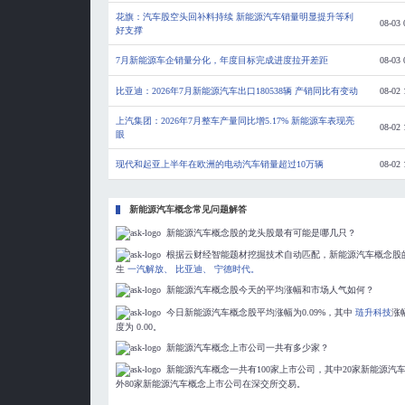
花旗：汽车股空头回补料持续 新能源汽车销量明显提升等利
08-03 
好支撑
7月新能源车企销量分化，年度目标完成进度拉开差距
08-03 
比亚迪：2026年7月新能源汽车出口180538辆 产销同比有变动
08-02 
上汽集团：2026年7月整车产量同比增5.17% 新能源车表现亮
08-02 
眼
现代和起亚上半年在欧洲的电动汽车销量超过10万辆
08-02 
新能源汽车概念常见问题解答
新能源汽车概念股的龙头股最有可能是哪几只？
根据云财经智能题材挖掘技术自动匹配，新能源汽车概念股
生
一汽解放、
比亚迪、
宁德时代。
新能源汽车概念股今天的平均涨幅和市场人气如何？
今日新能源汽车概念股平均涨幅为0.09%，其中
琏升科技
涨
度为
0.00
。
新能源汽车概念上市公司一共有多少家？
新能源汽车概念一共有100家上市公司，其中20家新能源汽
外80家新能源汽车概念上市公司在深交所交易。