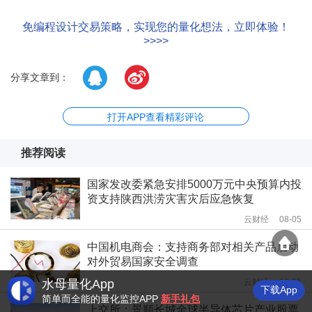
免编程设计交易策略，实现您的量化想法，立即体验！
>>>>
分享文章到：
打开APP查看精彩评论
推荐阅读
国家发改委紧急安排5000万元中央预算内投
资支持陕西洪涝灾害灾后应急恢复
云财经
08-05
中国机电商会：支持商务部对相关产品启动
对外贸易国家安全调查
水母量化App
云财经
08-05
下载App
简单而全能的量化监控APP
新手礼包
上交所：景顺长城全球半导体芯片产业股票