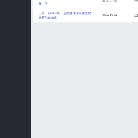
08-05 07:36
云
逾一倍”
上海：到2035年，全面建成国际领先的
08-04 19:24
云
智慧气象城市