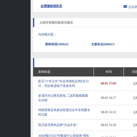
如需撤稿请联系
点击
云财经智能匹配相关概念
内存概念股
：
朗科科技(300042)
太极实业(600667)
新闻标题
时间
消
影石“十年之作”X6全景相机定档8月12
08-05 17:09
云
日，同步推进线下渠道布局
多瑙河水位降至新低 二战军舰残骸露
08-05 16:17
云
出水面
特朗普敦促美参议院通过全年采用夏令
08-05 13:52
云
时法案
西贝新开烤串品牌“天边羊多”
08-05 13:29
云
AMD预计2027年数据中心营收将“增长