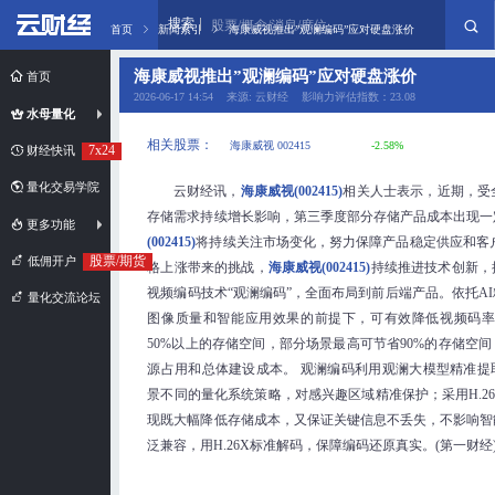
搜索
股票/概念/消息/席位
首页
新闻索引
海康威视推出”观澜编码”应对硬盘涨价
海康威视推出”观澜编码”应对硬盘涨价
首页
2026-06-17 14:54 来源: 云财经 影响力评估指数：23.08
水母量化
相关股票：
海康威视 002415
-2.58%
7x24
财经快讯
量化交易学院
云财经讯，
海康威视(002415)
相关人士表示，近期，受
存储需求持续增长影响，第三季度部分存储产品成本出现一
更多功能
(002415)
将持续关注市场变化，努力保障产品稳定供应和客
股票/期货
低佣开户
格上涨带来的挑战，
海康威视(002415)
持续推进技术创新，
视频编码技术“观澜编码”，全面布局到前后端产品。依托A
量化交流论坛
图像质量和智能应用效果的前提下，可有效降低视频码率，
50%以上的存储空间，部分场景最高可节省90%的存储空
源占用和总体建设成本。 观澜编码利用观澜大模型精准提
景不同的量化系统策略，对感兴趣区域精准保护；采用H.2
现既大幅降低存储成本，又保证关键信息不丢失，不影响智
泛兼容，用H.26X标准解码，保障编码还原真实。(第一财经