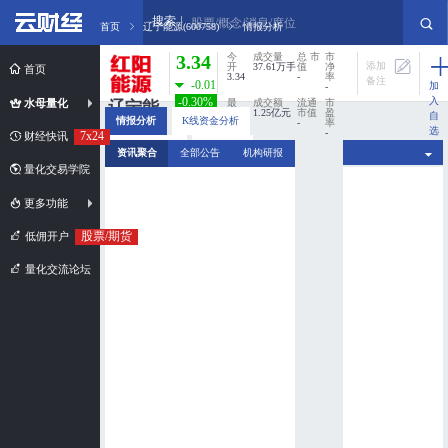
搜索
股票/概念/消息/席位
首页
辽宁能源(600758)
情报分析
3.34
今
成交量
总 市
市
添加
开
37.61万手
值
净
首页
3.34
-
率
备注
-0.01
加
-
入
-0.30%
水母量化
最
成交额
流通
市
辽宁能
高
1.25亿元
市值
盈
自
情报分析
K线资金分析
3.37
-
率
源
选
-
7x24
财经快讯
股
最
换手率
分时资金分析
新闻扫描
600758
资讯聚合
全部公告
机构研报
低
0%
3.29
量化交易学院
市值规模：
超小盘股
更多功能
股票/期货
低佣开户
量化交流论坛