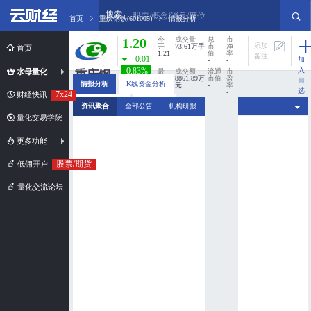
搜索
股票/概念/消息/席位
首页
重庆钢铁(601005)
情报分析
1.20
今
成交量
总
市
添加
开
73.61万手
市
净
首页
1.21
值
率
备注
-0.01
加
-
-
入
-0.83%
水母量化
最
成交额
流通
市
重庆钢
高
8861.89万
市值
盈
自
情报分析
K线资金分析
1.22
元
-
率
铁
选
-
7x24
财经快讯
股
最
换手率
分时资金分析
新闻扫描
601005
资讯聚合
全部公告
机构研报
低
0%
1.19
量化交易学院
市值规模：
超小盘股
更多功能
股票/期货
低佣开户
量化交流论坛