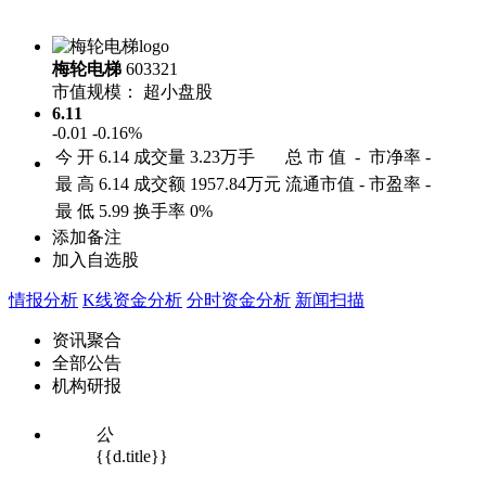
梅轮电梯
603321
市值规模：
超小盘股
6.11
-0.01
-0.16%
今 开
6.14
成交量
3.23万手
总 市 值
-
市净率
-
最 高
6.14
成交额
1957.84万元
流通市值
-
市盈率
-
最 低
5.99
换手率
0%
添加备注
加入自选股
情报分析
K线资金分析
分时资金分析
新闻扫描
资讯聚合
全部公告
机构研报
公
{{d.title}}