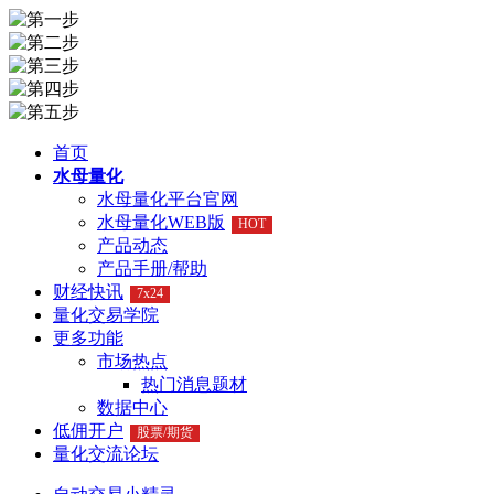
首页
水母量化
水母量化平台官网
水母量化WEB版
HOT
产品动态
产品手册/帮助
财经快讯
7x24
量化交易学院
更多功能
市场热点
热门消息题材
数据中心
低佣开户
股票/期货
量化交流论坛