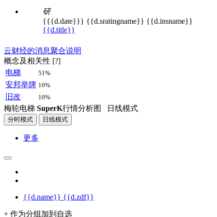
研
{{{d.date}}}
{{d.sratingname}}
{{d.insname}}
{{d.title}}
云财经的消息聚合说明
概念及相关性 [?]
电梯
51%
安邦举牌
10%
旧改
10%
梅轮电梯
SuperK
行情分析图
日线模式
分时模式
日线模式
更多
{{d.name}}
{{d.zdf}}
+ 作为分组加到自选