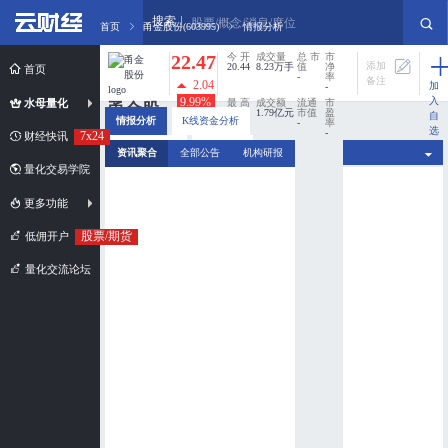
搜索
股票/概念/消息/席位
首页
甬金股份(603995)
情报分析
22.47
今 开
成交量
总 市
市
添加
20.44
8.23万手
值
净
首页
-
率
备注
2.04
加
-
入
9.99%
水母量化
最 高
成交额
流通
市
甬金股
22.47
1.79亿元
市值
盈
自
情报分析
K线资金分析
-
率
份
选
-
7x24
财经快讯
股
最 低
换手率
分时资金分析
新闻扫描
资讯聚合
全部公告
机构研报
603995
20.44
0%
量化交易学院
市值规模：
超小盘股
更多功能
股票/期货
低佣开户
量化交流论坛