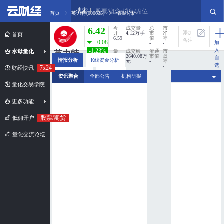
搜索
股票/概念/消息/席位
首页
英力特(000635)
情报分析
6.42
今
成交量
总
市
添加
开
4.12万手
市
净
首页
6.59
值
率
备注
-0.08
加
-
-
入
-1.23%
水母量化
最
成交额
流通
市
英力特
高
2640.08万
市值
盈
自
情报分析
K线资金分析
6.60
元
-
率
000635
选
-
7x24
财经快讯
股
市值规模：
最
换手率
分时资金分析
新闻扫描
资讯聚合
全部公告
机构研报
低
0%
超小盘股
6.31
量化交易学院
更多功能
股票/期货
低佣开户
量化交流论坛