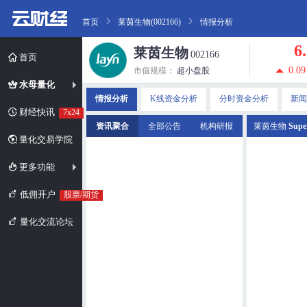
首页
莱茵生物(002166)
情报分析
6
莱茵生物
002166
首页
0.09
市值规模：
超小盘股
水母量化
情报分析
K线资金分析
分时资金分析
新闻
财经快讯
7x24
资讯聚合
全部公告
机构研报
莱茵生物
Supe
量化交易学院
更多功能
低佣开户
股票/期货
量化交流论坛