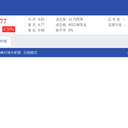
.77
今 开
6.65
成交量
12.73万手
总 市 值
-
最 高
6.77
成交额
8512.96万元
流通市值
-
1.35%
最 低
6.60
换手率
0%
扫描
rK
行情分析图
日线模式