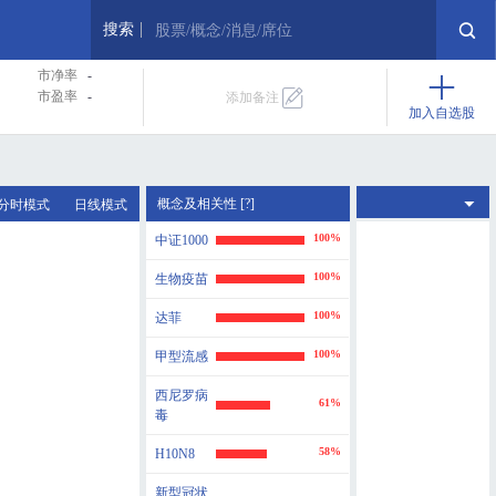
搜索
股票/概念/消息/席位
市净率
-
市盈率
-
添加备注
加入自选股
概念及相关性 [?]
分时模式
日线模式
100%
中证1000
100%
生物疫苗
100%
达菲
100%
甲型流感
西尼罗病
61%
毒
58%
H10N8
新型冠状