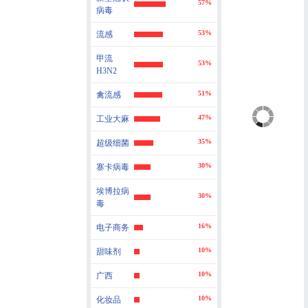
57%
病毒
53%
流感
甲流
53%
H3N2
51%
禽流感
47%
工业大麻
35%
超级细菌
30%
寨卡病毒
埃博拉病
30%
毒
16%
电子商务
10%
甜味剂
10%
广西
10%
化妆品