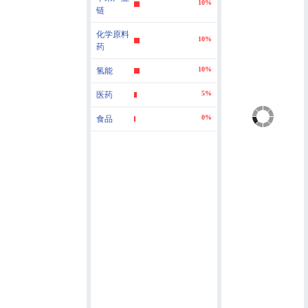
10%
链
化学原料
10%
药
10%
氢能
5%
医药
0%
食品