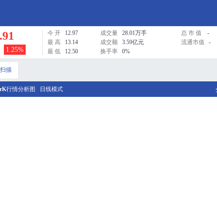
.91
今 开
12.97
成交量
28.01万手
总 市 值
-
最 高
13.14
成交额
3.59亿元
流通市值
-
1.25%
最 低
12.50
换手率
0%
扫描
rK
行情分析图
日线模式