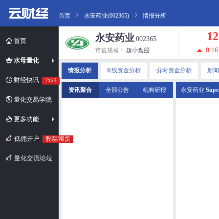
首页
永安药业(002365)
情报分析
12
永安药业
002365
首页
0.16
市值规模：
超小盘股
水母量化
情报分析
K线资金分析
分时资金分析
新闻
财经快讯
7x24
资讯聚合
全部公告
机构研报
永安药业
Supe
量化交易学院
更多功能
低佣开户
股票/期货
量化交流论坛