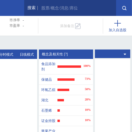
搜索
股票/概念/消息/席位
市净率
-
市盈率
-
添加备注
加入自选股
概念及相关性 [?]
分时模式
日线模式
食品添加
100%
剂
73%
保健品
50%
环氧乙烷
28%
湖北
10%
石墨烯
10%
证金持股
苹果产业