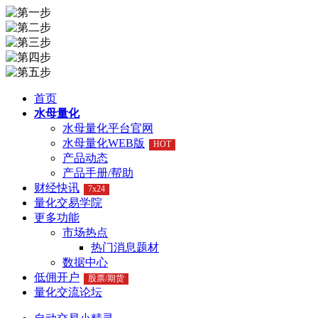
首页
水母量化
水母量化平台官网
水母量化WEB版
HOT
产品动态
产品手册/帮助
财经快讯
7x24
量化交易学院
更多功能
市场热点
热门消息题材
数据中心
低佣开户
股票/期货
量化交流论坛