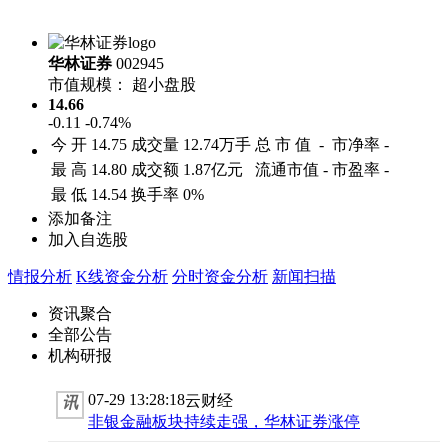
华林证券
002945
市值规模：
超小盘股
14.66
-0.11
-0.74%
今 开
14.75
成交量
12.74万手
总 市 值
-
市净率
-
最 高
14.80
成交额
1.87亿元
流通市值
-
市盈率
-
最 低
14.54
换手率
0%
添加备注
加入自选股
情报分析
K线资金分析
分时资金分析
新闻扫描
资讯聚合
全部公告
机构研报
07-29 13:28:18
云财经
讯
非银金融板块持续走强，华林证券涨停