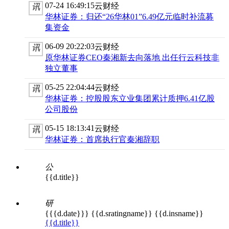
07-24 16:49:15
云财经
讯
华林证券：归还“26华林01”6.49亿元临时补流募
集资金
06-09 20:22:03
云财经
讯
原华林证券CEO秦湘新去向落地 出任行云科技非
独立董事
05-25 22:04:44
云财经
讯
华林证券：控股股东立业集团累计质押6.41亿股
公司股份
05-15 18:13:41
云财经
讯
华林证券：首席执行官秦湘辞职
公
{{d.title}}
研
{{{d.date}}}
{{d.sratingname}}
{{d.insname}}
{{d.title}}