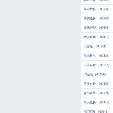
维宏股份（300508）
博实股份（002698）
泰禾智能（603656）
盾安环境（002011）
工智退（000584）
昊志机电（300503）
万讯自控（300112）
ST远智（002689）
五洋自控（300420）
青岛双星（000599）
华民股份（300345）
*ST赛为（300044）