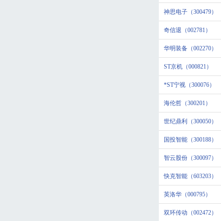
神思电子（300479）
奇信退（002781）
华明装备（002270）
ST京机（000821）
*ST宁视（300076）
海伦哲（300201）
世纪鼎利（300050）
国投智能（300188）
智云股份（300097）
快克智能（603203）
英洛华（000795）
双环传动（002472）