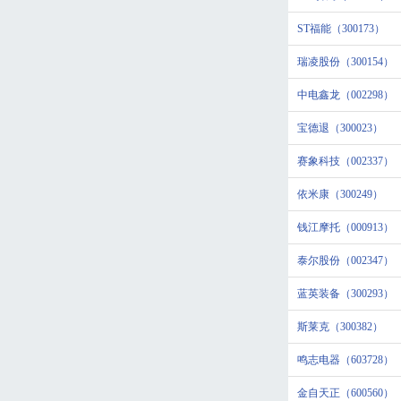
ST福能（300173）
瑞凌股份（300154）
中电鑫龙（002298）
宝德退（300023）
赛象科技（002337）
依米康（300249）
钱江摩托（000913）
泰尔股份（002347）
蓝英装备（300293）
斯莱克（300382）
鸣志电器（603728）
金自天正（600560）