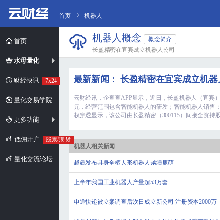
首页
机器人
机器人概念
概念简介
首页
长盈精密在宜宾成立机器人公司
水母量化
最新新闻： 长盈精密在宜宾成立机
财经快讯
7x24
云财经讯，企查查APP显示，近日，长盈机器人（宜宾）
量化交易学院
元，经营范围包含智能机器人的研发；智能机器人销售
权穿透显示，该公司由长盈精密（300115）间接全资持
更多功能
低佣开户
股票/期货
机器人相关新闻
量化交流论坛
越疆发布具身全栖人形机器人越疆鹿萌
上半年我国工业机器人产量超53万套
申通快递被立案调查后次日成立新公司 注册资本2000万