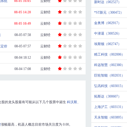
制系统
08-05 16:05
云财经
新时达（002527）
08-05 14:20
云财经
*ST新元（300472）
金奥博（002917）
08-05 10:49
云财经
中潜退（300526）
道
08-05 07:58
云财经
埃斯顿（002747）
证定价
08-05 07:57
云财经
精工科技（002006）
08-04 18:12
云财经
科远智慧（002380）
08-04 17:08
云财经
巨轮智能（002031）
弘讯科技（603015）
拓斯达（300607）
念股的龙头股最有可能从以下几个股票中诞生
科沃斯、
上海沪工（603131）
天永智能（603895）
控
涨幅最高，机器人概念目前市场关注度为
0.00
。