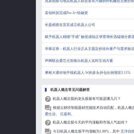
兆易创新与地瓜机器人联合发布六轴协作机械臂完整控
若创科技完成Pre-A+轮融资
长盈精密在宜宾成立机器人公司
赋予机器人精细“手感” 触觉感知正孕育增长迅猛细分赛
华泰证券：机器人行业正从主题定价转向量产与需求验
声网联合爱芯元智推出机器人实时互动方案
摩根大通对地平线机器人-W的多头持仓比例增至5.11%
机器人概念常见问题解答
机器人概念股的龙头股最有可能是哪几只？
根据云财经智能题材挖掘技术自动匹配，机器人概
爱仕达、
亿嘉和。
机器人概念股今天的平均涨幅和市场人气如何？
今日机器人概念股平均涨幅为1.86%，其中
五洋自