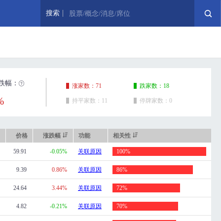
搜索
股票/概念/消息/席位
跌幅：
涨家数：71
跌家数：18
%
持平家数：11
停牌家数：0
价格
涨跌幅
功能
相关性
59.91
-0.05%
关联原因
100%
9.39
0.86%
关联原因
86%
24.64
3.44%
关联原因
72%
4.82
-0.21%
关联原因
70%