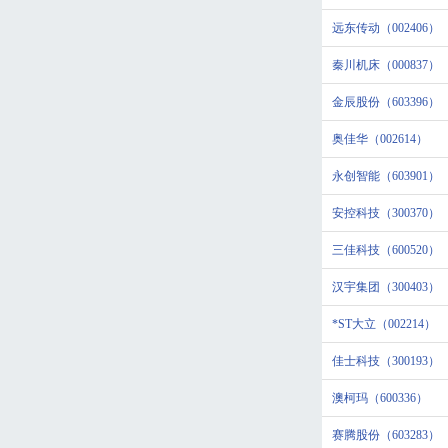
远东传动（002406）
秦川机床（000837）
金辰股份（603396）
奥佳华（002614）
永创智能（603901）
安控科技（300370）
三佳科技（600520）
汉宇集团（300403）
*ST大立（002214）
佳士科技（300193）
澳柯玛（600336）
赛腾股份（603283）