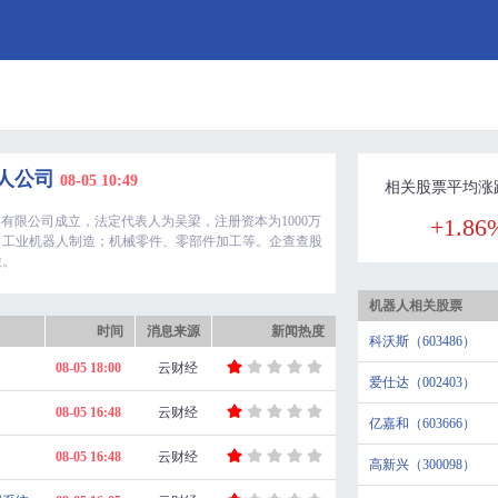
器人公司
08-05 10:49
相关股票平均涨
有限公司成立，法定代表人为吴梁，注册资本为1000万
+1.86
；工业机器人制造；机械零件、零部件加工等。企查查股
股。
机器人相关股票
时间
消息来源
新闻热度
科沃斯（603486）
08-05 18:00
云财经
爱仕达（002403）
08-05 16:48
云财经
亿嘉和（603666）
08-05 16:48
云财经
高新兴（300098）