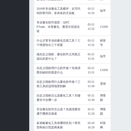
2026年专业量化工具横评：从写代
05-21
知乎
码到零代码，各有各的天花板
15:33
专业量化软件选型：QMT、
05-21
PTrade、水母量化、聚宽分别适合
CSDN
15:32
谁
什么才算专业的量化交易工具？三
05-21
财富
个维度给出三个答案
15:32
号
做自定义指标，量化软件之间真正
05-21
知乎
该比的是什么？
15:31
自定义指标用什么软件做？先搞清
05-21
CSDN
楚你缺的到底是什么
15:31
自定义指标用什么量化软件做？三
05-21
雪球
类工具的适用场景拆解
15:30
自定义指标怎么选量化工具？关键
05-21
博客
看你卡在哪一步
15:30
园
专业量化软件怎么选？先搞清楚你
05-21
博客
属于哪类交易者
15:29
园
多策略量化工具有哪些区别？研究
05-20
叩富
型和执行型是两条路
16:29
网