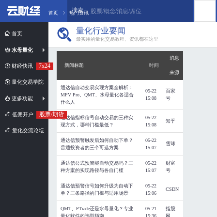
搜索
股票/概念/消息/席位
首页
热门资讯
量化行业要闻
首页
最实用的量化交易教程、资讯都在这里
水母量化
消息
7x24
新闻标题
时间
财经快讯
来源
量化交易学院
通达信自动交易实现方案全解析：
05-22
百家
MPV Pro、QMT、水母量化各适合
更多功能
15:08
号
什么人
股票/期货
低佣开户
通达信指标信号自动交易的三种实
05-22
知乎
现方式，哪种门槛最低？
15:08
量化交流论坛
通达信预警触发后如何自动下单？
05-22
雪球
普通投资者的三个可选方案
15:07
通达信公式预警能自动交易吗？三
05-22
财富
种方案的实现路径与各自门槛
15:07
号
通达信预警信号如何升级为自动下
05-22
CSDN
单？三条路径的门槛与适用场景
15:06
QMT、PTrade还是水母量化？专业
05-21
指股
量化软件的选型指南
15:36
网