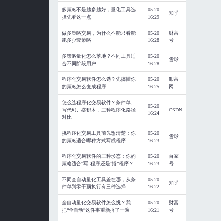
多策略不是越多越好，量化工具选
05-20
知乎
择先看这一点
16:29
做多策略交易，为什么不能只看能
05-20
财富
跑多少套策略
16:28
号
多策略量化怎么落地？不同工具适
05-20
雪球
合不同阶段用户
16:28
程序化交易软件怎么选？先搞懂你
05-20
叩富
的策略怎么变成程序
16:25
网
怎么选程序化交易软件？条件单、
05-20
写代码、搭积木，三种程序化路径
CSDN
16:24
对比
挑程序化交易工具前先想清楚：你
05-20
雪球
的策略适合哪种方式写成程序
16:23
程序化交易软件的三种形态：你的
05-20
百家
策略适合“写”程序还是“搭”程序？
16:23
号
不同全自动量化工具差在哪，从条
05-20
知乎
件单到零干预执行有三种选择
16:22
全自动量化交易软件怎么挑？我
05-20
财富
把“全自动”这件事重新捋了一遍
16:21
号