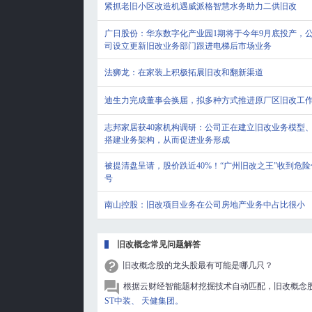
紧抓老旧小区改造机遇威派格智慧水务助力二供旧改
广日股份：华东数字化产业园1期将于今年9月底投产，
司设立更新旧改业务部门跟进电梯后市场业务
法狮龙：在家装上积极拓展旧改和翻新渠道
迪生力完成董事会换届，拟多种方式推进原厂区旧改工
志邦家居获40家机构调研：公司正在建立旧改业务模型
搭建业务架构，从而促进业务形成
被提清盘呈请，股价跌近40%！“广州旧改之王”收到危险
号
南山控股：旧改项目业务在公司房地产业务中占比很小
旧改概念常见问题解答
旧改概念股的龙头股最有可能是哪几只？
根据云财经智能题材挖掘技术自动匹配，旧改概念
ST中装、
天健集团。