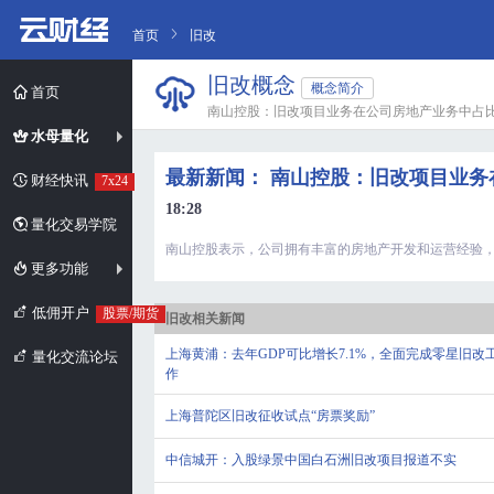
首页
旧改
旧改概念
概念简介
首页
南山控股：旧改项目业务在公司房地产业务中占
水母量化
最新新闻： 南山控股：旧改项目业
财经快讯
7x24
18:28
量化交易学院
南山控股表示，公司拥有丰富的房地产开发和运营经验
更多功能
低佣开户
股票/期货
旧改相关新闻
上海黄浦：去年GDP可比增长7.1%，全面完成零星旧改
量化交流论坛
作
上海普陀区旧改征收试点“房票奖励”
中信城开：入股绿景中国白石洲旧改项目报道不实