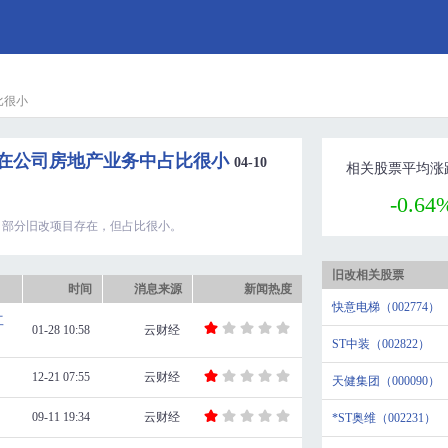
比很小
务在公司房地产业务中占比很小
04-10
相关股票平均涨
-0.64
，部分旧改项目存在，但占比很小。
旧改相关股票
时间
消息来源
新闻热度
快意电梯（002774）
工
01-28 10:58
云财经
ST中装（002822）
12-21 07:55
云财经
天健集团（000090）
09-11 19:34
云财经
*ST奥维（002231）