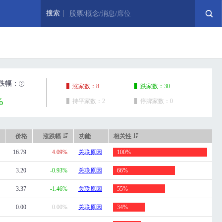
搜索
股票/概念/消息/席位
跌幅：
涨家数：8
跌家数：30
%
持平家数：2
停牌家数：0
价格
涨跌幅
功能
相关性
16.79
4.09%
关联原因
100%
3.20
-0.93%
关联原因
66%
3.37
-1.46%
关联原因
55%
0.00
0.00%
关联原因
34%