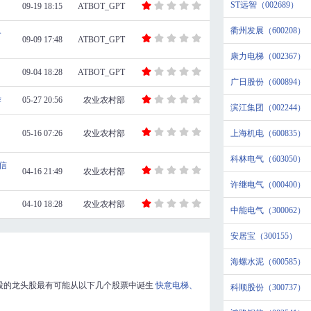
ST远智（002689）
09-19 18:15
ATBOT_GPT
衢州发展（600208）
公
09-09 17:48
ATBOT_GPT
康力电梯（002367）
09-04 18:28
ATBOT_GPT
广日股份（600894）
作
05-27 20:56
农业农村部
滨江集团（002244）
、
05-16 07:26
农业农村部
上海机电（600835）
科林电气（603050）
信
04-16 21:49
农业农村部
许继电气（000400）
04-10 18:28
农业农村部
中能电气（300062）
安居宝（300155）
海螺水泥（600585）
股的龙头股最有可能从以下几个股票中诞生
快意电梯、
科顺股份（300737）