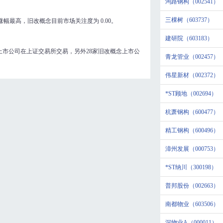
鸿路钢构（002541）
三棵树（603737）
涨幅最高，旧改概念目前市场关注度为
0.00
。
建研院（603183）
上市公司在上证交易所交易，另外28家旧改概念上市公
青龙管业（002457）
伟星新材（002372）
*ST顾地（002694）
杭萧钢构（600477）
精工钢构（600496）
漳州发展（000753）
*ST纳川（300198）
普邦股份（002663）
南都物业（603506）
深物业A（000011）