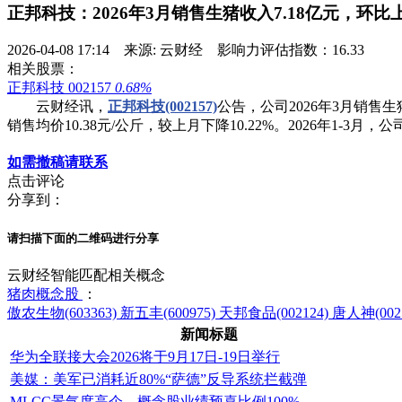
正邦科技：2026年3月销售生猪收入7.18亿元，环比上升
2026-04-08 17:14 来源: 云财经 影响力评估指数：16.33
相关股票：
正邦科技 002157
0.68%
云财经讯，
正邦科技(002157)
公告，公司2026年3月销售生猪
销售均价10.38元/公斤，较上月下降10.22%。2026年1-3月，
如需撤稿请联系
点击评论
分享到：
请扫描下面的二维码进行分享
云财经智能匹配相关概念
猪肉概念股
：
傲农生物(603363)
新五丰(600975)
天邦食品(002124)
唐人神(002
新闻标题
华为全联接大会2026将于9月17日-19日举行
美媒：美军已消耗近80%“萨德”反导系统拦截弹
MLCC景气度高企，概念股业绩预喜比例100%