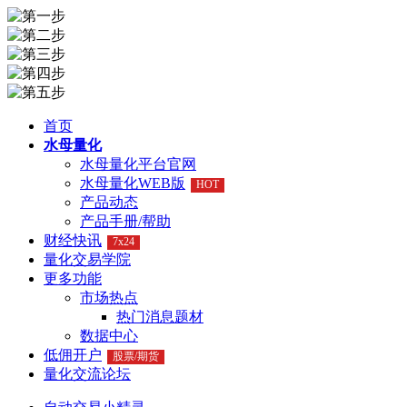
首页
水母量化
水母量化平台官网
水母量化WEB版
HOT
产品动态
产品手册/帮助
财经快讯
7x24
量化交易学院
更多功能
市场热点
热门消息题材
数据中心
低佣开户
股票/期货
量化交流论坛