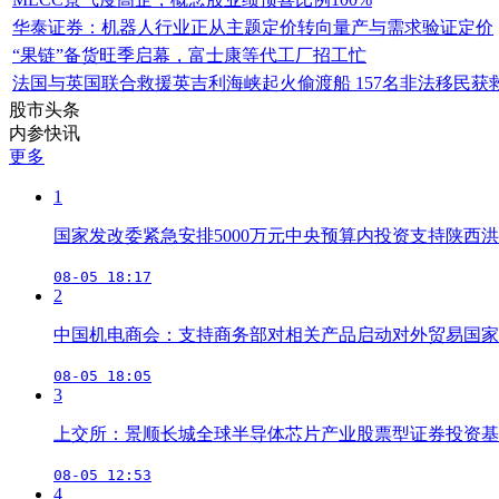
华泰证券：机器人行业正从主题定价转向量产与需求验证定价
“果链”备货旺季启幕，富士康等代工厂招工忙
法国与英国联合救援英吉利海峡起火偷渡船 157名非法移民获
股市头条
内参快讯
更多
1
国家发改委紧急安排5000万元中央预算内投资支持陕西
08-05 18:17
2
中国机电商会：支持商务部对相关产品启动对外贸易国家
08-05 18:05
3
上交所：景顺长城全球半导体芯片产业股票型证券投资基
08-05 12:53
4