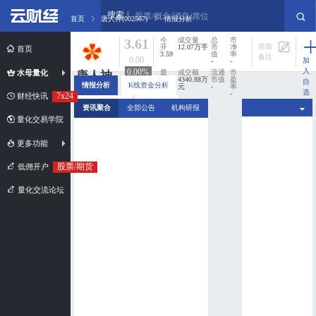
搜索
股票/概念/消息/席位
首页
唐人神(002567)
情报分析
3.61
今
成交量
总
市
添加
开
12.07万手
市
净
首页
3.59
值
率
备注
0.00
加
-
-
入
0.00%
水母量化
最
成交额
流通
市
唐人神
高
4340.88万
市值
盈
自
情报分析
K线资金分析
3.63
元
-
率
002567
选
-
7x24
财经快讯
股
市值规模：
最
换手率
分时资金分析
新闻扫描
资讯聚合
全部公告
机构研报
低
0%
超小盘股
3.56
量化交易学院
更多功能
股票/期货
低佣开户
量化交流论坛