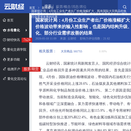
搜索
股票/概念/消息/席位
首页
新闻索引
国家统计局：4月份工业生产者出厂价格涨幅扩大，既有国际大宗商品价格
波动带来的输入性影响，也是国内结构升级、市场竞争秩序逐步优化、部分
行业需求改善的结果
国家统计局：4月份工业生产者出厂价格涨幅扩大
首页
价格波动带来的输入性影响，也是国内结构升级
水母量化
化、部分行业需求改善的结果
2026-05-18 11:09 来源: 云财经 影响力评估指数：21.62
7x24
财经快讯
量化交易学院
相关股票：
大宗商品 161715
0.00%
更多功能
云财经讯，国家统计局新闻发言人、国民经济综合统计
股票/期货
低佣开户
工业品价格回升是多种因素共同作用的结果。 首先是国
现。4月份，国际原油价格继续波动，带动国内石油相关行
量化交流论坛
然气开采业价格同比上涨28.6%，石油煤炭及其他燃料加工业
学原料和化学制品制造业价格上涨8.9%。 第二个原因是
带动效应。当前制造业高端化、智能化、绿色化转型步伐
和各领域广泛深度融合，算力需求快速增长，带动电子、有
回升。4月份光纤制造价格同比上涨115.9%，电子专用材
部件价格分别上涨20%和22.4%。有色金属冶炼和压延加工业
低碳转型加快推进，节能环保、绿色材料等领域市场需求增
工、废弃资源综合利用业价格同比上涨6.8%和2.8%。部