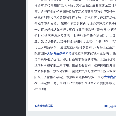
设备更新带动用钢需求增加，黑色金属冶炼和压延加工业
窄。这些行业的价格回升反映了新经济新动能的支撑引领作
长既有利于拉动相关领域生产扩张、需求扩容，也对产品价
形成了正向支撑。 第三个原因是国内市场经营环境和竞争
一大市场建设纵深推进，重点行业产能治理和综合整治“内
分行业供求关系逐步改善，相关行业价格企稳回升。比如
造、光伏设备及元器件制造价格同比上涨4.5%和3.8%，
比上月有所收窄。 通过这些分析可以看到，4月份工业生
既有国际
大宗商品(161715)
价格波动带来的输入性影响，也
竞争秩序逐步优化、部分行业需求改善的结果。工业品价格
预期具有积极的正向作用。但是也要看到，这种价格回升目
产资料价格上涨相对明显，需要关注其可能对中下游企业成
阶段，外部的不确定、难预料因素仍然较多，国际
大宗商品(1
在不确定性，对于国内工业品价格和企业生产经营的影响还
(中国网)
如需撤稿请联系
点击