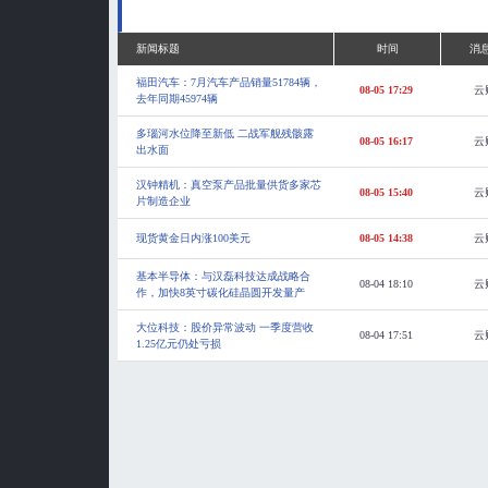
新闻标题
时间
消
福田汽车：7月汽车产品销量51784辆，
08-05 17:29
云
去年同期45974辆
多瑙河水位降至新低 二战军舰残骸露
08-05 16:17
云
出水面
汉钟精机：真空泵产品批量供货多家芯
08-05 15:40
云
片制造企业
现货黄金日内涨100美元
08-05 14:38
云
基本半导体：与汉磊科技达成战略合
08-04 18:10
云
作，加快8英寸碳化硅晶圆开发量产
大位科技：股价异常波动 一季度营收
08-04 17:51
云
1.25亿元仍处亏损