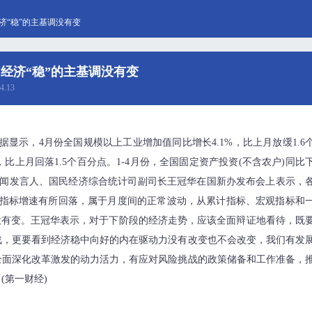
济“稳”的主基调没有变
经济“稳”的主基调没有变
4.13
据显示，4月份全国规模以上工业增加值同比增长4.1%，比上月放缓1.6
比上月回落1.5个百分点。1-4月份，全国固定资产投资(不含农户)同比
统计局新闻发言人、国民经济综合统计司副司长王冠华在国新办发布会上表示，
分指标增速有所回落，属于月度间的正常波动，从累计指标、宏观指标和
没有变。王冠华表示，对于下阶段的经济走势，应该全面辩证地看待，既
战，更要看到经济稳中向好的内在驱动力没有改变也不会改变，我们有发
全面深化改革激发的动力活力，有应对风险挑战的政策储备和工作准备，
(第一财经)