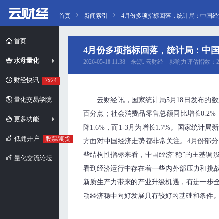
首页
新闻索引
4月份多项指标回落，统计局：中国经
首页
4月份多项指标回落，统计局：中国
水母量化
2026-05-18 11:38 来源: 云财经 影响力评估指数：2
财经快讯
7x24
量化交易学院
云财经讯，国家统计局5月18日发布的数
百分点；社会消费品零售总额同比增长0.2%，
更多功能
降1.6%，而1-3月为增长1.7%。国家
低佣开户
股票/期货
方面对中国经济走势都非常关注。4月份部
些结构性指标来看，中国经济“稳”的主基调
量化交流论坛
看到经济运行中存在着一些内外部压力和挑
新质生产力带来的产业升级机遇，有进一步
动经济稳中向好发展具有较好的基础和条件。