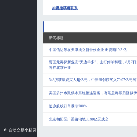
如需撤稿请联系
新闻标题
中国信达等在天津成立新合伙企业 出资额19.3 亿
贾国龙再探新业态“天边羊多”，主打鲜羊料理，8月7
将在北京开业
348股获融资买入超亿元，中际旭创获买入79.97亿元居
美国多州市政供水系统接连遇袭，有消息称幕后疑似伊
追凉航线订单暴涨500%
北京朝阳区广渠路宅地83.99亿元成交
自动交易小精灵