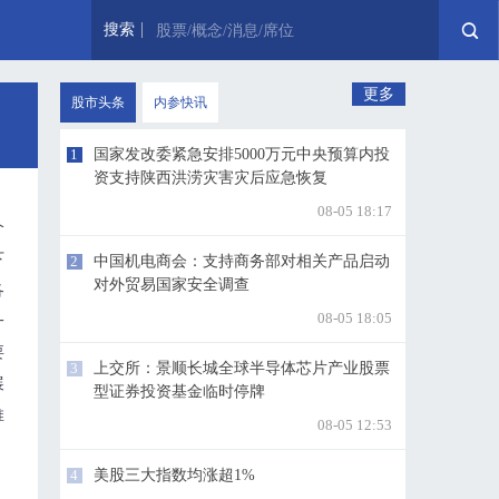
搜索
股票/概念/消息/席位
更多
股市头条
内参快讯
1
国家发改委紧急安排5000万元中央预算内投
资支持陕西洪涝灾害灾后应急恢复
08-05 18:17
个
下
2
中国机电商会：支持商务部对相关产品启动
对外贸易国家安全调查
各
08-05 18:05
一
要
3
上交所：景顺长城全球半导体芯片产业股票
展
型证券投资基金临时停牌
推
08-05 12:53
4
美股三大指数均涨超1%