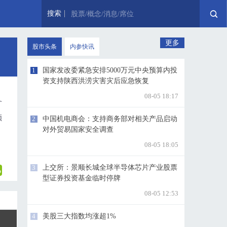
搜索
股票/概念/消息/席位
更多
股市头条
内参快讯
1
国家发改委紧急安排5000万元中央预算内投
资支持陕西洪涝灾害灾后应急恢复
08-05 18:17
扩
顿
2
中国机电商会：支持商务部对相关产品启动
对外贸易国家安全调查
08-05 18:05
3
上交所：景顺长城全球半导体芯片产业股票
型证券投资基金临时停牌
08-05 12:53
4
美股三大指数均涨超1%