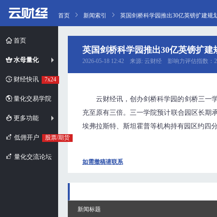
首页
新闻索引
英国剑桥科学园推出30亿英镑扩建规
首页
英国剑桥科学园推出30亿英镑扩建
水母量化
2026-05-18 12:42 来源: 云财经 影响力评估指数：2
财经快讯
7x24
量化交易学院
云财经讯，创办剑桥科学园的剑桥三一学
充至原有三倍。三一学院预计联合园区长期承
更多功能
埃弗拉斯特、斯坦霍普等机构持有园区约四分
低佣开户
股票/期货
量化交流论坛
如需撤稿请联系
新闻标题