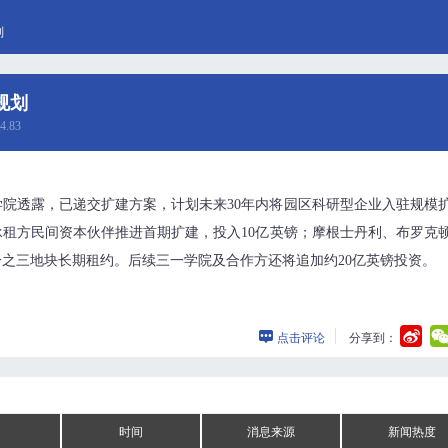
划
规划
4.83
院透露，已递交扩建方案，计划未来30年内将园区科研型企业入驻规模
租方民间资本伙伴推进首期扩建，投入10亿英镑；摩根士丹利、布罗克
之三地块长期租约。后续三一学院及合作方还将追加约20亿英镑投资。
点击评论
分享到：
时间
消息来源
新闻热度