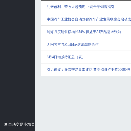
礼来盈利、营收大超预期 上调全年销售指引
中国汽车工业协会自动驾驶汽车产业发展联席会启动成
鸿海月度销售额增长54% 得益于AI产品需求强劲
无问芯穹与MiniMax达成战略合作
8月4日增减持汇总（表）
引力传媒：股票交易异常波动 董高拟减持不超55000股
自动交易小精灵