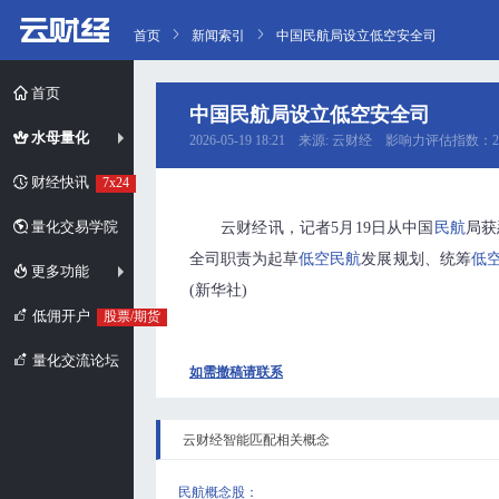
首页
新闻索引
中国民航局设立低空安全司
首页
中国民航局设立低空安全司
水母量化
2026-05-19 18:21 来源: 云财经 影响力评估指数：2
财经快讯
7x24
量化交易学院
云财经讯，记者5月19日从中国
民航
局获
全司职责为起草
低空
民航
发展规划、统筹
低
更多功能
(新华社)
低佣开户
股票/期货
量化交流论坛
如需撤稿请联系
云财经智能匹配相关概念
民航概念股
：