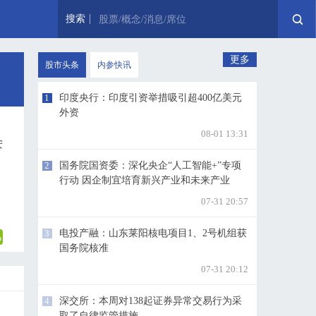
搜索
股票/概念/消息/席位
更多
股市头条
内参快讯
1
印度央行：印度引资举措吸引超400亿美元
外资
08-01 13:31
安
。
2
国务院国资委：深化央企“人工智能+”专项
行动 因企制宜培育新兴产业和未来产业
07-31 20:57
3
电投产融：山东莱阳核电项目1、2号机组获
国务院核准
07-31 20:12
4
深交所：本周对138起证券异常交易行为采
取了自律监管措施