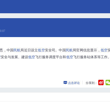
0.87
悉，中国
民航
局近日设立
低空
安全司。中国
民航
局官网信息显示，
低空
空
安全与发展、建设
低空
飞行服务调度平台和
低空
飞行服务站体系等工作
点击评论
分享到：