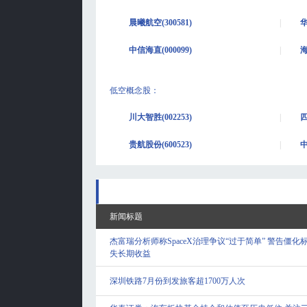
晨曦航空(300581)
华
中信海直(000099)
海
低空概念股
：
川大智胜(002253)
四
贵航股份(600523)
中
新闻标题
杰富瑞分析师称SpaceX治理争议“过于简单” 警告僵化
失长期收益
深圳铁路7月份到发旅客超1700万人次