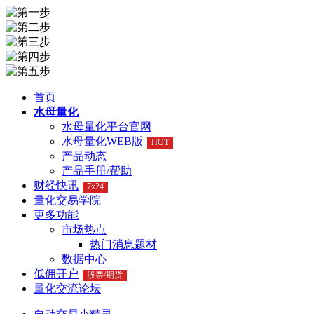
首页
水母量化
水母量化平台官网
水母量化WEB版
HOT
产品动态
产品手册/帮助
财经快讯
7x24
量化交易学院
更多功能
市场热点
热门消息题材
数据中心
低佣开户
股票/期货
量化交流论坛