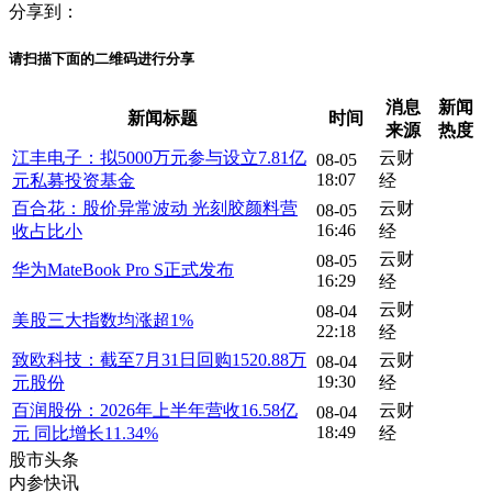
分享到：
请扫描下面的二维码进行分享
消息
新闻
新闻标题
时间
来源
热度
江丰电子：拟5000万元参与设立7.81亿
云财
08-05
18:07
元私募投资基金
经
百合花：股价异常波动 光刻胶颜料营
云财
08-05
16:46
收占比小
经
云财
08-05
华为MateBook Pro S正式发布
16:29
经
云财
08-04
美股三大指数均涨超1%
22:18
经
致欧科技：截至7月31日回购1520.88万
云财
08-04
19:30
元股份
经
百润股份：2026年上半年营收16.58亿
云财
08-04
18:49
元 同比增长11.34%
经
股市头条
内参快讯