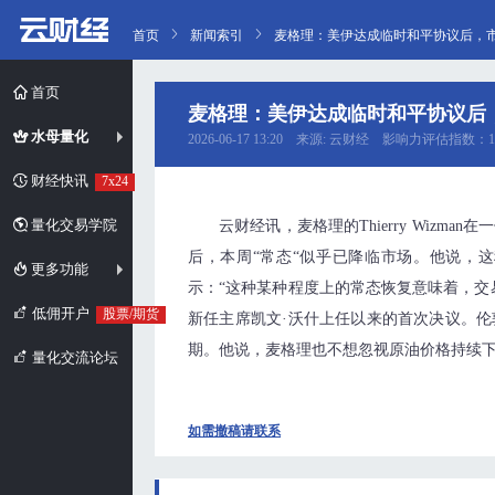
首页
新闻索引
麦格理：美伊达成临时和平协议后，市
首页
麦格理：美伊达成临时和平协议后，
水母量化
2026-06-17 13:20 来源: 云财经 影响力评估指数：1
财经快讯
7x24
量化交易学院
云财经讯，麦格理的Thierry Wiz
后，本周“常态“似乎已降临市场。他说，
更多功能
示：“这种某种程度上的常态恢复意味着，交
低佣开户
股票/期货
新任主席凯文·沃什上任以来的首次决议。
期。他说，麦格理也不想忽视原油价格持续
量化交流论坛
如需撤稿请联系