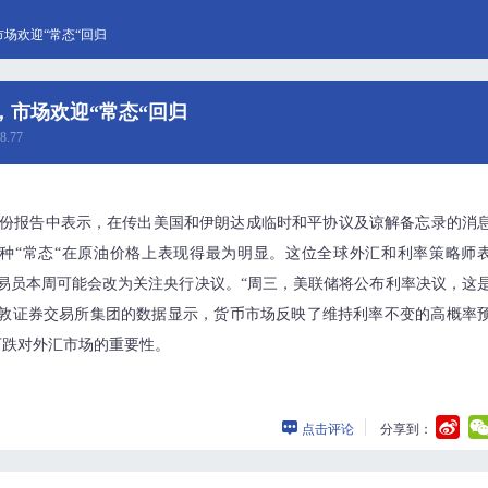
场欢迎“常态“回归
市场欢迎“常态“回归
8.77
man在一份报告中表示，在传出美国和伊朗达成临时和平协议及谅解备忘录的消
这种“常态“在原油价格上表现得最为明显。这位全球外汇和利率策略师
易员本周可能会改为关注央行决议。“周三，美联储将公布利率决议，这
伦敦证券交易所集团的数据显示，货币市场反映了维持利率不变的高概率
下跌对外汇市场的重要性。
点击评论
分享到：