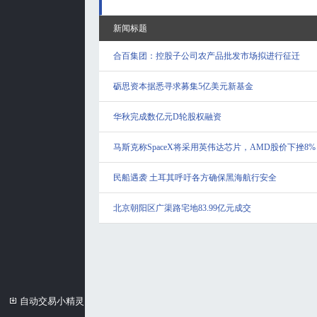
新闻标题
合百集团：控股子公司农产品批发市场拟进行征迁
砺思资本据悉寻求募集5亿美元新基金
华秋完成数亿元D轮股权融资
马斯克称SpaceX将采用英伟达芯片，AMD股价下挫8%
民船遇袭 土耳其呼吁各方确保黑海航行安全
北京朝阳区广渠路宅地83.99亿元成交
自动交易小精灵