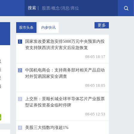
搜索
股票/概念/消息/席位
更多
股市头条
内参快讯
1
国家发改委紧急安排5000万元中央预算内投
资支持陕西洪涝灾害灾后应急恢复
08-05 18:17
息
表
2
中国机电商会：支持商务部对相关产品启动
对外贸易国家安全调查
是
08-05 18:05
预
3
上交所：景顺长城全球半导体芯片产业股票
型证券投资基金临时停牌
08-05 12:53
4
美股三大指数均涨超1%