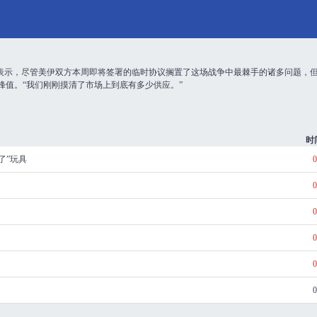
lson)表示，尽管美伊双方本周即将签署的临时协议搁置了这场战争中最棘手的诸多问
峰值。“我们刚刚摸清了市场上到底有多少供应。”
时
了”玩具
0
0
0
0
0
0