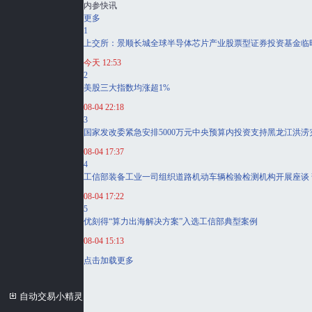
内参快讯
更多
1
上交所：景顺长城全球半导体芯片产业股票型证券投资基金临
今天 12:53
2
美股三大指数均涨超1%
08-04 22:18
3
国家发改委紧急安排5000万元中央预算内投资支持黑龙江洪
08-04 17:37
4
工信部装备工业一司组织道路机动车辆检验检测机构开展座谈
08-04 17:22
5
优刻得“算力出海解决方案”入选工信部典型案例
08-04 15:13
点击加载更多
自动交易小精灵