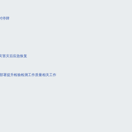
时停牌
涝灾害灾后应急恢复
 部署提升检验检测工作质量相关工作