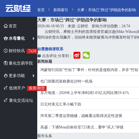
首页
新闻索引
大摩：市场已“跨过”伊朗战争的影响
大摩：市场已“跨过”伊朗战争的影响
首页
2026-06-18 00:55 来源: 云财经 影响力评估指数：24.74
云财经讯，摩根士丹利的首席投资官威尔逊(Mike Wi
期间油价曾出现飙升，但始终未能突破俄乌冲突爆发时创下的
水母量化
如需撤稿请联系
财经快讯
7x24
点击评论
分享到：
新闻标题
量化交易学院
鸿蒙智行回应“竹知了”事件：针对的是侵权内容，并非“竹知
更多功能
也门胡塞武装称袭击沙特一机场
低佣开户
股票/期货
东方电缆：2026年上半年净利润5.65亿元同比增19.41%
量化交流论坛
日元对美元汇率小幅下跌
拜耳第二季度运营稳健，战略重点取得决定性进展
高盛：下调Meta目标价至725美元，重申“买入”评级
股市头条