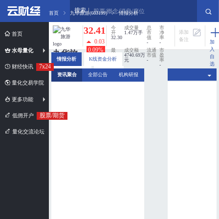
搜索
股票/概念/消息/席位
首页
九华旅游(603199)
情报分析
32.41
今
成交量
总
市
添加
开
1.47万手
市
净
首页
32.30
值
率
备注
0.03
加
-
-
入
0.09%
水母量化
最
成交额
流通
市
九华旅
高
4740.69万
市值
盈
自
情报分析
K线资金分析
32.44
元
-
率
游
选
-
7x24
财经快讯
股
最
换手率
分时资金分析
新闻扫描
资讯聚合
全部公告
机构研报
603199
低
0%
31.95
量化交易学院
市值规模：
超小盘股
更多功能
股票/期货
低佣开户
量化交流论坛