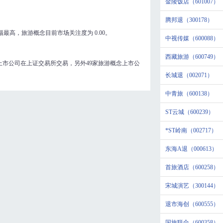
金陵饭店（601007）
腾邦退（300178）
幅最高，旅游概念目前市场关注度为
0.00
。
中视传媒（600088）
西藏旅游（600749）
上市公司在上证交易所交易，另外49家旅游概念上市公
长城退（002071）
中青旅（600138）
ST云城（600239）
*ST岭南（002717）
东海A退（000613）
首旅酒店（600258）
宋城演艺（300144）
退市海创（600555）
国旅联合（600358）