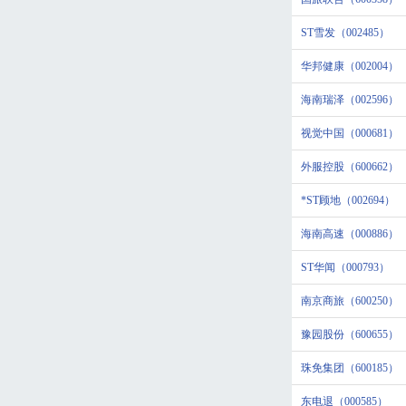
ST雪发（002485）
华邦健康（002004）
海南瑞泽（002596）
视觉中国（000681）
外服控股（600662）
*ST顾地（002694）
海南高速（000886）
ST华闻（000793）
南京商旅（600250）
豫园股份（600655）
珠免集团（600185）
东电退（000585）