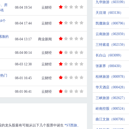
九华旅游（603199）
务、房
08-04 19:54
云财经
4名
天目湖（603136）
4个
08-04 17:44
云财经
凯撒旅业（000796）
云南旅游（002059）
感激的
08-04 13:17
商业新闻
三特索道（002159）
08-04 00:14
云财经
长白山（603099）
08-03 12:38
云财经
张家界（000430）
0热门
桂林旅游（000978）
08-01 16:45
云财经
华天酒店（000428）
08-01 06:41
云财经
三峡旅游（002627）
岭南控股（000524）
曲江文旅（600706）
股的龙头股最有可能从以下几个股票中诞生
*ST西旅、