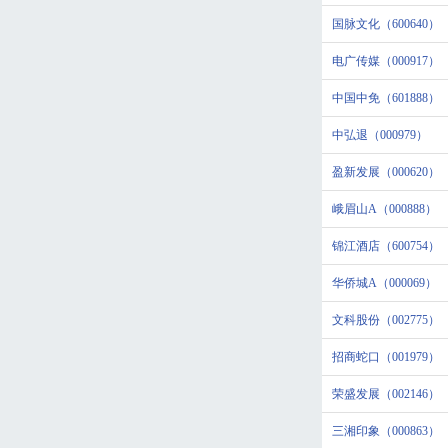
国脉文化（600640）
电广传媒（000917）
中国中免（601888）
中弘退（000979）
盈新发展（000620）
峨眉山A（000888）
锦江酒店（600754）
华侨城A（000069）
文科股份（002775）
招商蛇口（001979）
荣盛发展（002146）
三湘印象（000863）