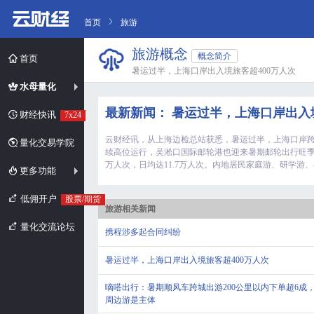
首页
旅游
旅游概念
概念简介
首页
暑运过半，上海口岸出入境旅客超400万人次
水母量化
最新新闻： 暑运过半，上海口岸出入
财经快讯
7x24
云财经讯，从上海边检总站获悉，暑运过半，上海口岸
量化交易学院
续高位运行，吴淞口国际邮轮港也迎来暑期邮轮出行旺季
万人次，日均达11.7万人次。内地居民家庭游、研学
更多功能
低佣开户
股票/期货
旅游相关新闻
量化交流论坛
携程涉多起合同纠纷
暑运过半，上海口岸出入境旅客超400万人次
嘀嗒出行：暑期顺风车跨城出游200公里以内下单超6成
周边游是主体