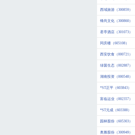
西域旅游（300859）
锋尚文化（300860）
君亭酒店（301073）
同庆楼（605108）
西安饮食（000721）
绿茵生态（002887）
湖南投资（000548）
*ST正平（603843）
富临运业（002357）
*ST元成（603388）
园林股份（605303）
奥雅股份（300949）