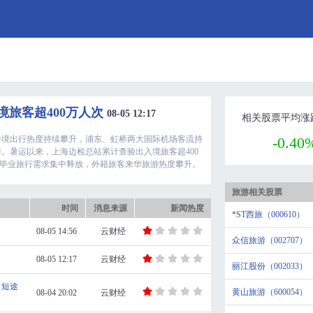
境旅客超400万人次
08-05 12:17
相关股票平均涨
跨境出行热度持续攀升，浦东、虹桥两大国际机场客流持
-0.40
。暑运以来，上海边检总站累计查验出入境旅客超400
游、毕业旅行需求集中释放，外籍旅客来华旅游热度攀升。
旅游相关股票
时间
消息来源
新闻热度
*ST西旅（000610）
08-05 14:56
云财经
众信旅游（002707）
08-05 12:17
云财经
丽江股份（002033）
，短途
黄山旅游（600054）
08-04 20:02
云财经