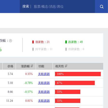
搜索
股票/概念/消息/席位
跌幅：
涨家数：21
跌家数：49
%
持平家数：11
停牌家数：0
价格
涨跌幅
功能
相关性
5.74
0.35%
关联原因
100%
5.10
-0.78%
关联原因
87%
8.66
-0.57%
关联原因
55%
11.24
0.81%
关联原因
55%