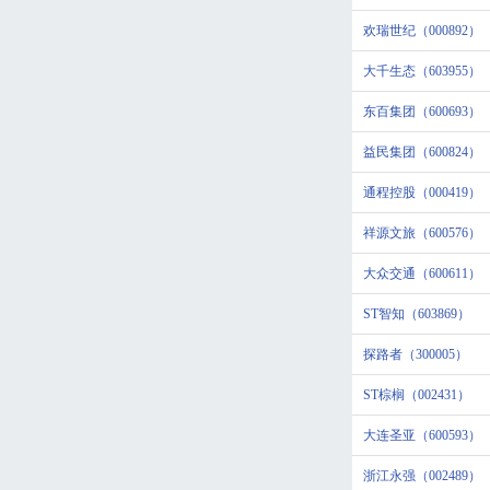
欢瑞世纪（000892）
大千生态（603955）
东百集团（600693）
益民集团（600824）
通程控股（000419）
祥源文旅（600576）
大众交通（600611）
ST智知（603869）
探路者（300005）
ST棕榈（002431）
大连圣亚（600593）
浙江永强（002489）