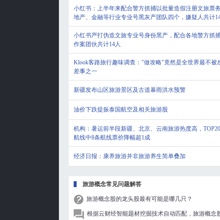
小红书：上半年来配合警方抓捕以批量造假注册文旅票
地产、金融等行业专业号黑灰产团队四个，嫌疑人共计1
小红书严打伪造文旅专业号身份黑产，配合各地警方抓捕
作案团伙共计14人
Klook客路旅行趣味调查："做攻略"竟然是全世界最不被
差事之一
新疆发布山区旅游景区及古道暴雨洪水预警
油价下跌提振泰国航空及相关旅游股
机构：暑运前半段新疆、北京、云南旅游热度高，TOP2
航线中8条航线票价降幅超1成
经济日报：康养旅游并非旅游养生简单叠加
旅游概念常见问题解答
旅游概念股的龙头股最有可能是哪几只？
根据云财经智能题材挖掘技术自动匹配，旅游概念