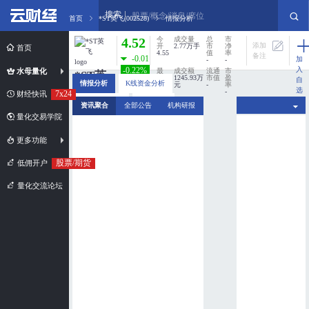
搜索
股票/概念/消息/席位
首页
*ST英飞(002528)
情报分析
4.52
今
成交量
总
市
添加
开
2.77万手
市
净
首页
4.55
值
率
备注
-0.01
加
-
-
入
-0.22%
水母量化
最
成交额
流通
市
*ST英
高
1245.93万
市值
盈
自
情报分析
K线资金分析
4.56
元
-
率
飞
选
-
7x24
财经快讯
股
最
换手率
分时资金分析
新闻扫描
资讯聚合
全部公告
机构研报
002528
低
0%
4.45
量化交易学院
市值规模：
超小盘股
更多功能
股票/期货
低佣开户
量化交流论坛