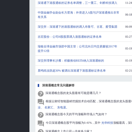
深港通下港股通标的证券名单调整，三一重工、剑桥科技调入
11-24
中国金融学会副会长方星海：外资进入A股与沪深港通推出非常
06-18
有关系
深交所：深港通下的港股通标的调入布鲁可、古茗、蜜雪集团
06-09
吉宏股份：公司H股股票调入港股通标的证券名单
05-27
瑞银全球金融市场部中国主管：公司北向日均交易量较2017年
05-19
提升12倍
深交所理事长沙雁：积极推动REITs纳入深港通标的
05-19
晨鸣纸业跌超30% 被调出深港通下港股通标证券名单
02-21
深港通概念常见问题解答
深港通概念股的龙头股最有可能是哪几只？
根据云财经智能题材挖掘技术自动匹配，深港通概念股的龙头股最
业、
名家汇、
东电退。
深港通概念股今天的平均涨幅和市场人气如何？
今日深港通概念股平均涨幅为0.41%，其中
光华科技
涨幅最高，深
深港通概念上市公司一共有多少家？