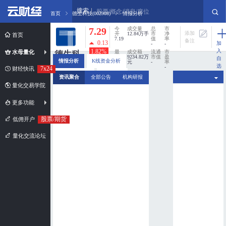
搜索
股票/概念/消息/席位
首页
德生科技(002908)
情报分析
7.29
今
成交量
总
市
添加
开
12.84万手
市
净
首页
7.19
值
率
备注
0.13
加
-
-
入
1.82%
水母量化
最
成交额
流通
市
德生科
高
9234.82万
市值
盈
自
情报分析
K线资金分析
7.29
元
-
率
技
选
-
7x24
财经快讯
股
最
换手率
分时资金分析
新闻扫描
002908
资讯聚合
全部公告
机构研报
低
0%
7.00
量化交易学院
市值规模：
超小盘股
更多功能
股票/期货
低佣开户
量化交流论坛