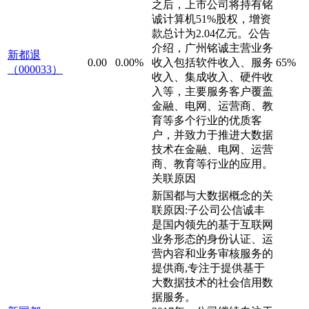
之后，上市公司将持有铭
诚计算机51%股权，增资
款总计为2.04亿元。公告
介绍，广州铭诚主营业务
新都退
0.00
0.00%
收入包括软件收入、服务
65%
（000033）
收入、集成收入、硬件收
入等，主要服务客户覆盖
金融、电网、运营商、教
育等多个行业的优质客
户，并致力于推进大数据
技术在金融、电网、运营
商、教育等行业的应用。
关联原因
新国都与大数据概念的关
联原因:子公司公信诚丰
是国内领先的基于互联网
业务形态的身份认证、运
营内容和业务审核服务的
提供商,专注于提供基于
大数据技术的社会信用数
据服务。