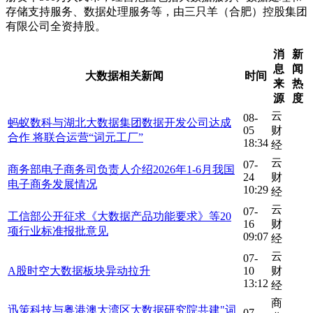
存储支持服务、数据处理服务等，由三只羊（合肥）控股集团
有限公司全资持股。
消
新
息
闻
大数据相关新闻
时间
来
热
源
度
云
08-
蚂蚁数科与湖北大数据集团数据开发公司达成
05
财
合作 将联合运营“词元工厂”
18:34
经
云
07-
商务部电子商务司负责人介绍2026年1-6月我国
24
财
电子商务发展情况
10:29
经
云
07-
工信部公开征求《大数据产品功能要求》等20
16
财
项行业标准报批意见
09:07
经
云
07-
A股时空大数据板块异动拉升
10
财
13:12
经
商
迅策科技与粤港澳大湾区大数据研究院共建"词
07-