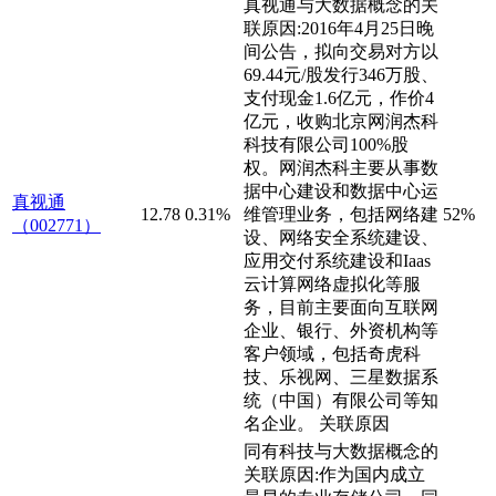
真视通与大数据概念的关
联原因:2016年4月25日晚
间公告，拟向交易对方以
69.44元/股发行346万股、
支付现金1.6亿元，作价4
亿元，收购北京网润杰科
科技有限公司100%股
权。网润杰科主要从事数
据中心建设和数据中心运
真视通
12.78
0.31%
维管理业务，包括网络建
52%
（002771）
设、网络安全系统建设、
应用交付系统建设和Iaas
云计算网络虚拟化等服
务，目前主要面向互联网
企业、银行、外资机构等
客户领域，包括奇虎科
技、乐视网、三星数据系
统（中国）有限公司等知
名企业。
关联原因
同有科技与大数据概念的
关联原因:作为国内成立