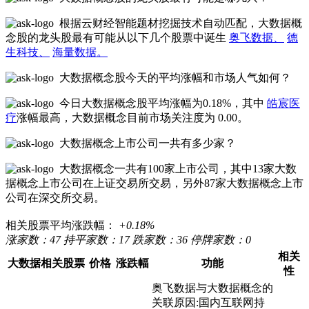
根据云财经智能题材挖掘技术自动匹配，大数据概
念股的龙头股最有可能从以下几个股票中诞生
奥飞数据、
德
生科技、
海量数据。
大数据概念股今天的平均涨幅和市场人气如何？
今日大数据概念股平均涨幅为0.18%，其中
皓宸医
疗
涨幅最高，大数据概念目前市场关注度为
0.00
。
大数据概念上市公司一共有多少家？
大数据概念一共有100家上市公司，其中13家大数
据概念上市公司在上证交易所交易，另外87家大数据概念上市
公司在深交所交易。
相关股票平均涨跌幅：
+0.18%
涨家数：47
持平家数：17
跌家数：36
停牌家数：0
相关
大数据相关股票
价格
涨跌幅
功能
性
奥飞数据与大数据概念的
关联原因:国内互联网持