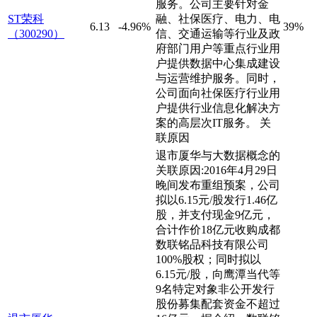
服务。公司主要针对金
ST荣科
融、社保医疗、电力、电
6.13
-4.96%
39%
（300290）
信、交通运输等行业及政
府部门用户等重点行业用
户提供数据中心集成建设
与运营维护服务。同时，
公司面向社保医疗行业用
户提供行业信息化解决方
案的高层次IT服务。
关
联原因
退市厦华与大数据概念的
关联原因:2016年4月29日
晚间发布重组预案，公司
拟以6.15元/股发行1.46亿
股，并支付现金9亿元，
合计作价18亿元收购成都
数联铭品科技有限公司
100%股权；同时拟以
6.15元/股，向鹰潭当代等
9名特定对象非公开发行
股份募集配套资金不超过