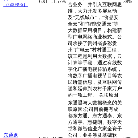
6.91
-1.57%
38%
（600996）
合业务，并引入互联网思
维，大力开发多屏互动
及“无线城市”，“食品安
全云”和“智能交通云”等
大数据应用项目，构建新
型广电网络商业模式。公
司承接了贵州省多彩贵
州“广电云”村村通工程，
该工程是利用大数据，云
计算等手段，通过有线数
字化广播电视传输系统，
将数字广播电视节目等农
民所需信息，及互联网传
递和延伸到农村千家万户
的一项工程。
关联原因
东通退与大数据概念的关
联原因:公司目前拥有成
都东方通、东方通泰、东
方通宇、惠捷朗、数字天
堂和微智信业六家全资子
东通退
公司，业务涉及基础软