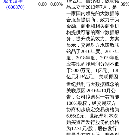
退市厦华
16亿元。据介绍，数联铭
0.00
0.00%
39%
（600870）
品成立于2013年7月，是
一家国内领先的大数据综
合服务提供商，致力于为
金融、商业和相关商业机
构提供可靠的商业数据服
务，提升决策效力。方案
显示，交易对方承诺数联
铭品于2016年度、2017年
度、2018年度、2019年度
应实现的净利润分别不低
于5000万元、1亿元、1.8
亿元和3亿元。
关联原因
世纪鼎利与大数据概念的
关联原因:2016年10月公
告，公司拟购买一芯智能
100%股权，经交易双方
协商初步确定交易价格为
6.66亿元。世纪鼎利本次
购买资产发行股份的价格
为12.31元/股，股份发行
数量为3787万股，剩余对