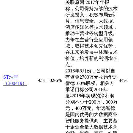
关联原因:2017年年报
称，公司保持持续的技术
研发投入，积极布局云计
算、信息安全、大数据、
酒店多媒体等技术领域，
推动主营业务转型升级。
力争在主营行业应用领
域，取得技术领先优势，
在未来的发展中体现技术
价值，培养新的利润增长
点。
2016年8月份，公司以自
ST浩丰
有资金2700万元收购华远
9.51
0.96%
44%
（300419）
智德100%股权。相关方
承诺目标公司2016年
度-2018年实现的净利润
分别不少于200万，300万
元，400万元。华远智德
是国内优秀的大数据商业
智能服务提供商，主要基
于企业全量大数据技术为