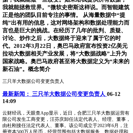
我就能拯救世界。”微软史密斯这样说。而智能建筑
正是他的团队目前专注的事情。 从海量数据中“提
纯”出有用的信息，这对网络架构和数据处理能力而
言也是巨大的挑战。在经历了几年的批判、质疑、
讨论、炒作之后，大数据终于迎来了属于它的时
代。2012年3月22日，奥巴马政府宣布投资2亿美元
拉动大数据相关产业发展，将“大数据战略”上升为
国家战略。奥巴马政府甚至将大数据定义为“未来的
新石油”。
概念简介
三只羊大数据公司变更负责人
最新新闻： 三只羊大数据公司变更负责人
06-12
14:09
云财经讯，天眼查App显示，近日，合肥三只羊大数据运营有
限公司发生工商变更，汪芬庆卸任法定代表人、经理、董事，
由杜刚接任法定代表人、董事。该公司成立于2023年6月，注
册资本500万人民币，经营范围包括大数据服务、数据处理和