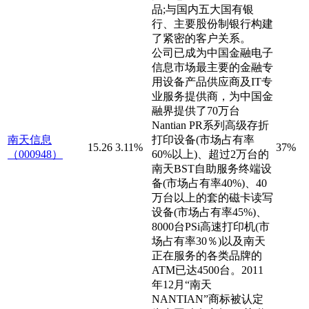
品;与国内五大国有银
行、主要股份制银行构建
了紧密的客户关系。
公司已成为中国金融电子
信息市场最主要的金融专
用设备产品供应商及IT专
业服务提供商，为中国金
融界提供了70万台
Nantian PR系列高级存折
南天信息
打印设备(市场占有率
15.26
3.11%
37%
（000948）
60%以上)、超过2万台的
南天BST自助服务终端设
备(市场占有率40%)、40
万台以上的套的磁卡读写
设备(市场占有率45%)、
8000台PSi高速打印机(市
场占有率30％)以及南天
正在服务的各类品牌的
ATM已达4500台。2011
年12月“南天
NANTIAN”商标被认定