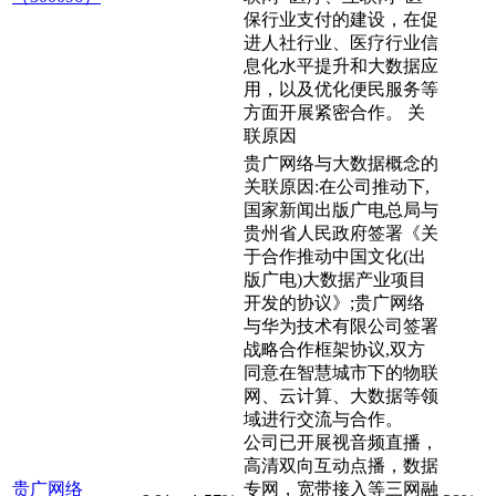
保行业支付的建设，在促
进人社行业、医疗行业信
息化水平提升和大数据应
用，以及优化便民服务等
方面开展紧密合作。
关
联原因
贵广网络与大数据概念的
关联原因:在公司推动下,
国家新闻出版广电总局与
贵州省人民政府签署《关
于合作推动中国文化(出
版广电)大数据产业项目
开发的协议》;贵广网络
与华为技术有限公司签署
战略合作框架协议,双方
同意在智慧城市下的物联
网、云计算、大数据等领
域进行交流与合作。
公司已开展视音频直播，
高清双向互动点播，数据
贵广网络
专网，宽带接入等三网融