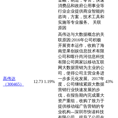
金融，制造，零售，快速
消费品和政府公用事业等
行业企业提供商业智能的
咨询，方案，技术工具和
实施等专业服务。
关联
原因
高伟达与大数据概念的关
联原因:2016年公司积极
开展资本运作，收购了海
南坚果创娱信息技术有限
公司和喀什尚河信息科技
有限公司两家以移动互联
网大数据营销为主业的公
司，使得公司主营业务进
高伟达
一步多元化发展。2017年
12.73
1.19%
43%
（300465）
度，公司继续紧跟大数据
营销行业快速发展的步
伐，在报告期内完成重大
资产重组，收购了致力于
提供移动端广告营销的专
业机构---深圳市快读科技
有限公司，提升了公司在