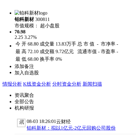
铂科新材
300811
市值规模：
超小盘股
70.98
2.25
3.27%
今 开
68.80
成交量
13.83万手
总 市 值
-
市净率
-
最 高
72.10
成交额
9.72亿元
流通市值
-
市盈率
-
最 低
68.00
换手率
0%
添加备注
加入自选股
情报分析
K线资金分析
分时资金分析
新闻扫描
资讯聚合
全部公告
机构研报
08-03 18:26:01
云财经
讯
铂科新材：拟以1亿元-2亿元回购公司股份