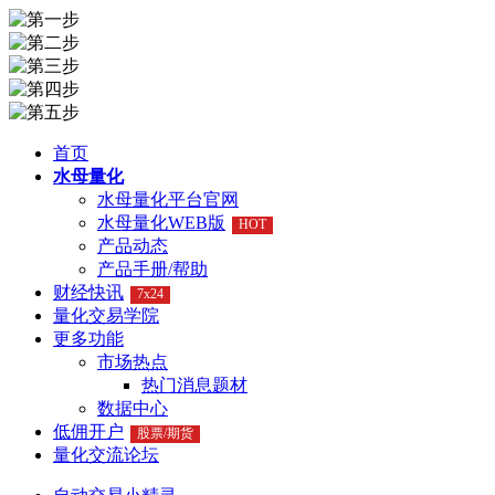
首页
水母量化
水母量化平台官网
水母量化WEB版
HOT
产品动态
产品手册/帮助
财经快讯
7x24
量化交易学院
更多功能
市场热点
热门消息题材
数据中心
低佣开户
股票/期货
量化交流论坛