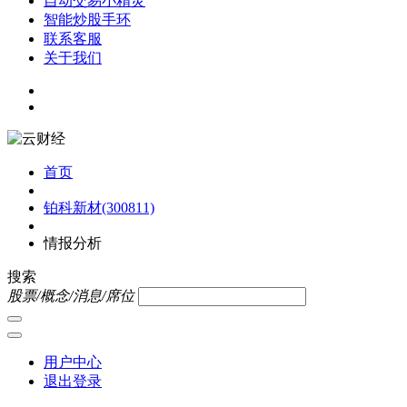
自动交易小精灵
智能炒股手环
联系客服
关于我们
首页
铂科新材(300811)
情报分析
搜索
股票/概念/消息/席位
用户中心
退出登录