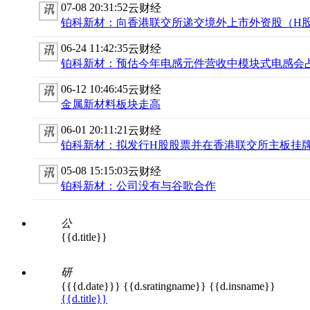
07-08 20:31:52
云财经
讯
铂科新材：向香港联交所递交境外上市外资股（H
06-24 11:42:35
云财经
讯
铂科新材：预估今年电感元件营收中模块式电感会占
06-12 10:46:45
云财经
讯
金属新材料板块走高
06-01 20:11:21
云财经
讯
铂科新材：拟发行H股股票并在香港联交所主板挂
05-08 15:15:03
云财经
讯
铂科新材：公司没有与谷歌合作
公
{{d.title}}
研
{{{d.date}}}
{{d.sratingname}}
{{d.insname}}
{{d.title}}