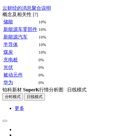
云财经的消息聚合说明
概念及相关性 [?]
储能
10%
新能源车零部件
10%
新能源汽车
10%
半导体
10%
煤炭
10%
充电桩
0%
光伏
0%
被动元件
0%
华为
0%
铂科新材
SuperK
行情分析图
日线模式
分时模式
日线模式
更多