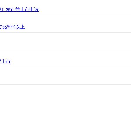
股）发行并上市申请
比50%以上
牌上市