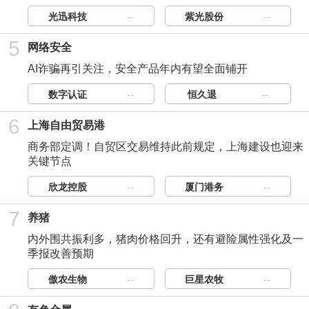
光迅科技
--
紫光股份
--
5
网络安全
AI诈骗再引关注，安全产品年内有望全面铺开
数字认证
--
恒久退
--
6
上海自由贸易港
商务部定调！自贸区交易维持此前规定，上海建设也迎来
关键节点
欣龙控股
--
厦门港务
--
7
养猪
内外围共振利多，猪肉价格回升，还有避险属性强化及一
季报改善预期
傲农生物
--
巨星农牧
--