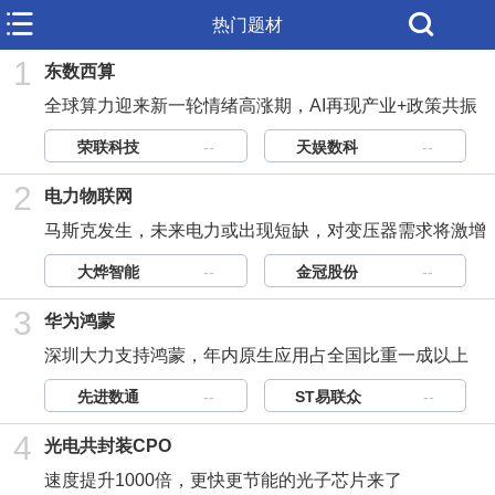
热门题材
1
东数西算
全球算力迎来新一轮情绪高涨期，AI再现产业+政策共振
荣联科技
--
天娱数科
--
2
电力物联网
马斯克发生，未来电力或出现短缺，对变压器需求将激增
大烨智能
--
金冠股份
--
3
华为鸿蒙
深圳大力支持鸿蒙，年内原生应用占全国比重一成以上
先进数通
--
ST易联众
--
4
光电共封装CPO
速度提升1000倍，更快更节能的光子芯片来了