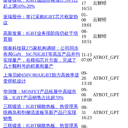
捷捷微电：IGBT成品价格预计5月1日
云财经
17
起上调10%-20%
16:53
01-
派瑞股份：签订采购IGBT芯片框架协
云财经
08
议
19:01
08-
高新发展：IGBT业务现阶段仍处于培
云财经
19
育期
10:51
闻泰科技获275家机构调研：公司同步
布局GaN、SiC与IGBT等高压产品并均
11-13
ATBOT_GPT
07:09
实现量产，在模拟芯片方面，完成了
几十颗料号的积累和量产
09-
上海贝岭650V/80AIGBT助力高效率逆
26
ATBOT_GPT
变焊机设计
13:18
09-
华润微：MOSFET产品拓展中高端市
06
ATBOT_GPT
场，IGBT产品销售占比超70%
18:08
三联锻造：IGBT铜散热板、热管理系
08-
统阀岛和剂侧流道板等新产品已实现
31
ATBOT_GPT
16:23
销售
三联锻造：IGBT铜散热板、热管理系
08-