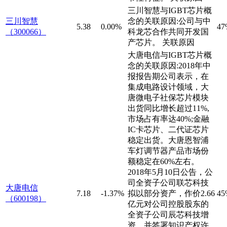
三川智慧与IGBT芯片概
三川智慧
念的关联原因:公司与中
5.38
0.00%
47
（300066）
科龙芯合作共同开发国
产芯片。
关联原因
大唐电信与IGBT芯片概
念的关联原因:2018年中
报报告期公司表示，在
集成电路设计领域，大
唐微电子社保芯片模块
出货同比增长超过11%,
市场占有率达40%;金融
IC卡芯片、二代证芯片
稳定出货。大唐恩智浦
车灯调节器产品市场份
额稳定在60%左右。
2018年5月10日公告，公
司全资子公司联芯科技
大唐电信
7.18
-1.37%
拟以部分资产，作价2.66
45
（600198）
亿元对公司控股股东的
全资子公司辰芯科技增
资，并签署知识产权许