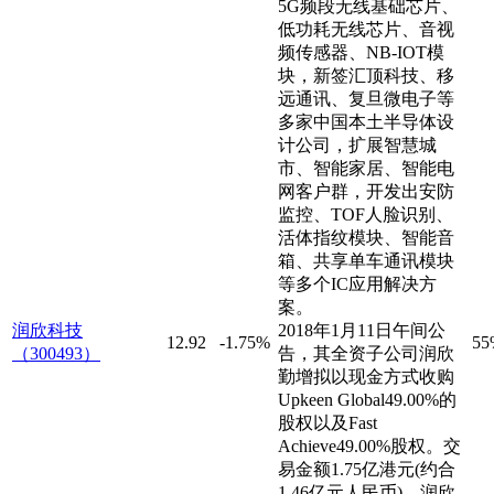
5G频段无线基础芯片、
低功耗无线芯片、音视
频传感器、NB-IOT模
块，新签汇顶科技、移
远通讯、复旦微电子等
多家中国本土半导体设
计公司，扩展智慧城
市、智能家居、智能电
网客户群，开发出安防
监控、TOF人脸识别、
活体指纹模块、智能音
箱、共享单车通讯模块
等多个IC应用解决方
案。
润欣科技
2018年1月11日午间公
12.92
-1.75%
55
（300493）
告，其全资子公司润欣
勤增拟以现金方式收购
Upkeen Global49.00%的
股权以及Fast
Achieve49.00%股权。交
易金额1.75亿港元(约合
1.46亿元人民币)。润欣