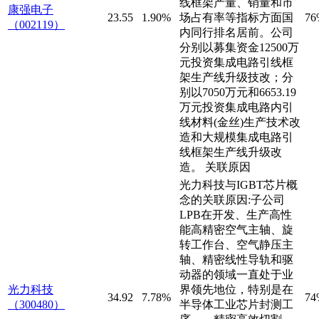
线框架产量、销量和市
康强电子
23.55
1.90%
场占有率等指标方面国
76
（002119）
内同行排名居前。公司
分别以募集资金12500万
元投资集成电路引线框
架生产线升级技改；分
别以7050万元和6653.19
万元投资集成电路内引
线材料(金丝)生产技术改
造和大规模集成电路引
线框架生产线升级改
造。
关联原因
光力科技与IGBT芯片概
念的关联原因:子公司
LPB在开发、生产高性
能高精密空气主轴、旋
转工作台、空气静压主
轴、精密线性导轨和驱
动器的领域一直处于业
光力科技
界领先地位，特别是在
34.92
7.78%
74
（300480）
半导体工业芯片封测工