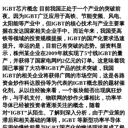
IGBT芯片概念
目前我国正处于一个产业的突破前
夜。因为IGBT广泛应用于高铁、节能变频、风电、
太阳能等产业中，但IGBT的核心技术与产业主要掌
握在发达国家相关企业手中。而近年来，我国受高
铁等领域的投资规模提振，IGBT的国产化要求迅速
提升。幸运的是，目前已有突破的态势。据资料显
示，株州某企业在2009年就实现了5寸线IGBT的量
产，并获得了国家电网约2亿元的订单。这意味着我
国已掌握了大功率IGBT产品的技术突破，我国
IGBT的相关企业将获得广阔的市场空间，这是各路
资金炒作科达股份等为代表的IGBT概念股的题材催
化剂。从以往经验来看，一个板块能否出现疯狂炒
作，与手机支付、物联网的炒作火爆相比，功率半
导体已经被投资者逐渐关注的概念，随着
对“IGBT”从陌生、了解到深入分析，由于产业策的
滞后和相关基础的薄弱，IGBT 等新型功率半导体
应用的爆性前景与IGBT国产化的惨淡现状形成了极