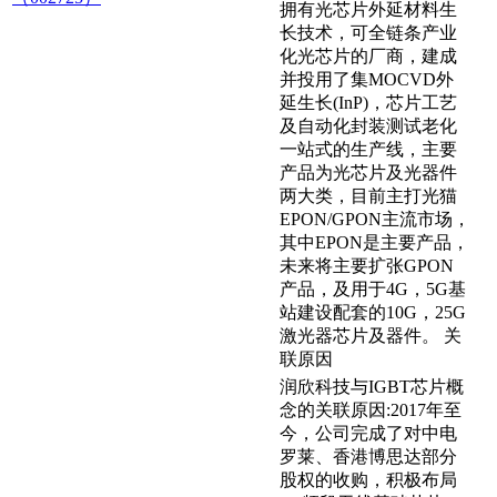
拥有光芯片外延材料生
长技术，可全链条产业
化光芯片的厂商，建成
并投用了集MOCVD外
延生长(InP)，芯片工艺
及自动化封装测试老化
一站式的生产线，主要
产品为光芯片及光器件
两大类，目前主打光猫
EPON/GPON主流市场，
其中EPON是主要产品，
未来将主要扩张GPON
产品，及用于4G，5G基
站建设配套的10G，25G
激光器芯片及器件。
关
联原因
润欣科技与IGBT芯片概
念的关联原因:2017年至
今，公司完成了对中电
罗莱、香港博思达部分
股权的收购，积极布局