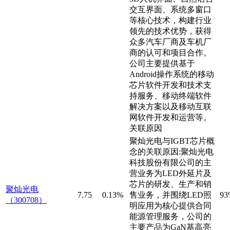
交互界面、系统多窗口
等核心技术，构建行业
领先的技术优势，获得
众多汽车厂商及车机厂
商的认可和项目合作。
公司主要提供基于
Android操作系统的移动
芯片软件开发和技术支
持服务、移动终端软件
解决方案以及移动互联
网软件开发和运营等。
关联原因
聚灿光电与IGBT芯片概
念的关联原因:聚灿光电
科技股份有限公司的主
营业务为LED外延片及
芯片的研发、生产和销
聚灿光电
7.75
0.13%
售业务，并围绕LED照
93
（300708）
明应用为核心提供合同
能源管理服务，公司的
主要产品为GaN基高亮