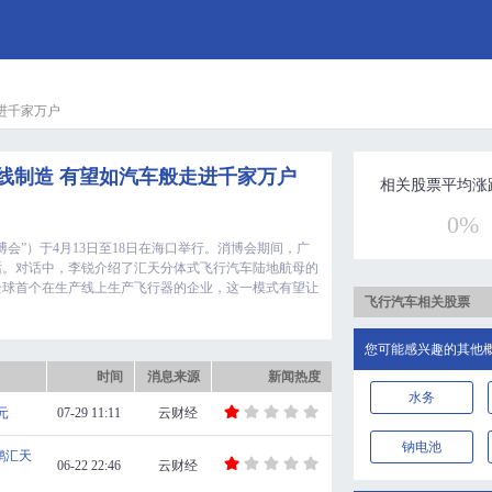
进千家万户
线制造 有望如汽车般走进千家万户
相关股票平均涨
0%
会”）于4月13日至18日在海口举行。消博会期间，广
话。对话中，李锐介绍了汇天分体式飞行汽车陆地航母的
全球首个在生产线上生产飞行器的企业，这一模式有望让
飞行汽车相关股票
您可能感兴趣的其他
时间
消息来源
新闻热度
水务
元
07-29 11:11
云财经
钠电池
鹏汇天
06-22 22:46
云财经