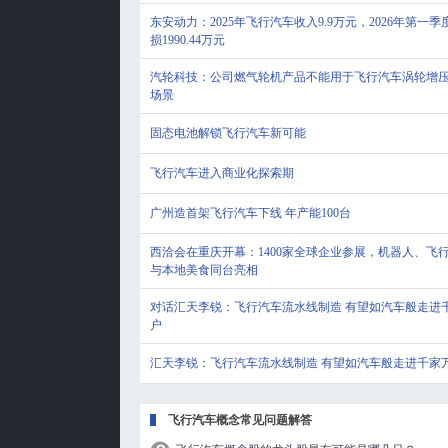
东安动力：2025年飞行汽车收入9.9万元，2026年第一季
损1990.44万元
汽轮科技：公司燃气轮机产品不能用于飞行汽车涡轮增
场景
固态电池解锁飞行汽车新可能
飞行汽车进入商业化探索期
广州造首架飞行汽车下线 年产能100台
西洽会在重庆开幕：1400家全球企业参展，机器人、飞
与本地美食同台亮相
对话汇天李锐：飞行汽车流水线制造 有望如汽车般走进
户
汇天李锐：飞行汽车流水线制造 有望如汽车般走进千家
飞行汽车概念常见问题解答