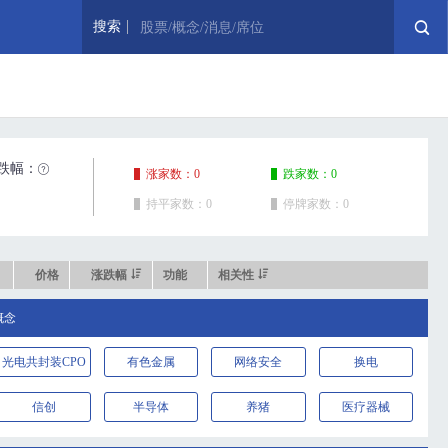
搜索
股票/概念/消息/席位
跌幅：
涨家数：0
跌家数：0
持平家数：0
停牌家数：0
价格
涨跌幅
功能
相关性
概念
光电共封装CPO
有色金属
网络安全
换电
信创
半导体
养猪
医疗器械