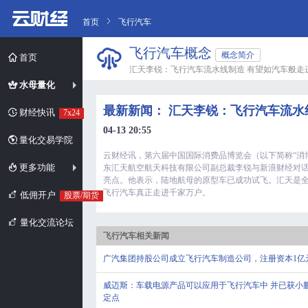
首页
飞行汽车
飞行汽车概念
概念简介
首页
汇天李锐：飞行汽车流水线制造 有望如汽车般走
水母量化
最新新闻： 汇天李锐：飞行汽车流水
财经快讯
7x24
04-13 20:55
量化交易学院
云财经讯，第六届中国国际消费品博览会（以下简称“消博
更多功能
东汇天航空航天科技有限公司副总裁李锐与新浪财经对
亮点。他表示，陆地航母的原型车已成功试飞。汇天是
飞行汽车真正走进千家万户。
低佣开户
股票/期货
量化交流论坛
飞行汽车相关新闻
广汽集团持股公司成立飞行汽车制造公司，注册资本1亿
威迈斯：车载电源产品可以应用于飞行汽车中 并已获小
定点