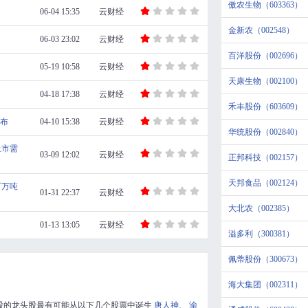
傲农生物（603363）
06-04 15:35
云财经
金新农（002548）
06-03 23:02
云财经
百洋股份（002696）
05-19 10:58
云财经
天康生物（002100）
04-18 17:38
云财经
禾丰股份（603609）
公布
04-10 15:38
云财经
华统股份（002840）
上市需
03-09 12:02
云财经
正邦科技（002157）
天邦食品（002124）
百万吨
01-31 22:37
云财经
大北农（002385）
01-13 13:05
云财经
溢多利（300381）
佩蒂股份（300673）
海大集团（002311）
股的龙头股最有可能从以下几个股票中诞生
唐人神、
渝