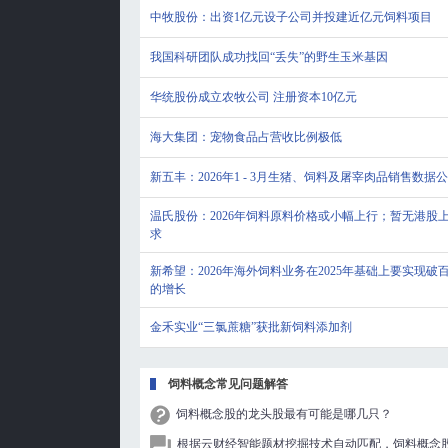
中牧股份：出资1亿元设子公司并投建近亿元饲料项目
我国科研团队成功找回“丢失”的野生玉米基因
华统股份成立农牧公司 注册资本10亿元
海大集团：宠物食品占营收比例极低
新五丰：2026年1 - 3月生猪、饲料及屠宰肉品销售数据
温氏股份：2026年饲料原料价格或小幅上行；暂无港股
求
新希望：2026年海外饲料业务在2025年基础上要实现破
的增长
金禾实业“三氯蔗糖”获批新饲料添加剂
饲料概念常见问题解答
饲料概念股的龙头股最有可能是哪几只？
根据云财经智能题材挖掘技术自动匹配，饲料概念