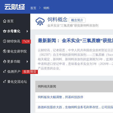
首页
饲料
饲料概念
概念简介
首页
金禾实业“三氯蔗糖”获批新饲料添加剂
水母量化
最新新闻： 金禾实业“三氯蔗糖”获
财经快讯
7x24
云财经讯，记者获悉，中华人民共和国农业农村部近日正
量化交易学院
（002597）自主申报的新饲料添加剂——三氯蔗糖（Su
相关规定，新饲料、新饲料添加剂的监测期为5年，监测
更多功能
申请和进口登记申请，意味着金禾实业为5年（2026年—
产品资质的企业。
低佣开户
股票/期货
量化交流论坛
饲料相关新闻
饲料板块大幅调整，邦基科技跌停
路德科技股价大跌，生物饲料业务毛利率存忧，公司回