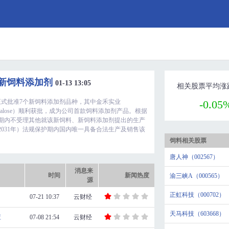
批新饲料添加剂
01-13 13:05
相关股票平均涨
式批准7个新饲料添加剂品种，其中金禾实业
-0.05
cralose）顺利获批，成为公司首款饲料添加剂产品。根据
期内不受理其他就该新饲料、新饲料添加剂提出的生产
2031年）法规保护期内国内唯一具备合法生产及销售该
饲料相关股票
唐人神（002567）
消息来
时间
新闻热度
渝三峡A（000565）
源
正虹科技（000702）
07-21 10:37
云财经
天马科技（603668）
应
07-08 21:54
云财经