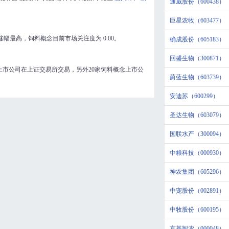
通威股份（600438）
巨星农牧（603477）
涨幅最高，饲料概念目前市场关注度为
0.00
。
确成股份（605183）
回盛生物（300871）
上市公司在上证交易所交易，另外20家饲料概念上市公
蔚蓝生物（603739）
安迪苏（600299）
圣达生物（603079）
国联水产（300094）
中粮科技（000930）
神农集团（605296）
中宠股份（002891）
中牧股份（600195）
京基智农（000048）