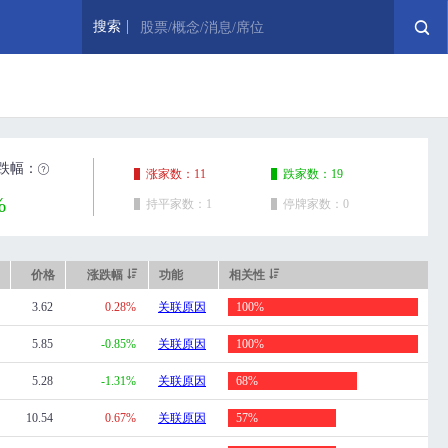
搜索
股票/概念/消息/席位
跌幅：
涨家数：11
跌家数：19
%
持平家数：1
停牌家数：0
价格
涨跌幅
功能
相关性
3.62
0.28%
关联原因
100%
5.85
-0.85%
关联原因
100%
5.28
-1.31%
关联原因
68%
10.54
0.67%
关联原因
57%