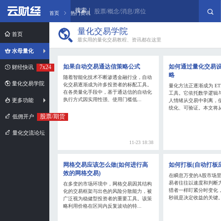
搜索
股票/概念/消息/席位
首页
热门资讯
量化交易学院
首页
最实用的量化交易教程、资讯都在这里
水母量化
如果自动交易通达信策略公式
如何通过量化交易设
7x24
财经快讯
略
随着智能化技术不断渗透金融行业，自动
量化交易学院
化交易逐渐成为许多投资者的标配工具。
量化方法正逐渐成为 ET
在各类量化手段中，基于通达信的自动化
工具。它依托数学逻辑
执行方式因实用性强、使用门槛低...
更多功能
人情绪从交易中剥离，
统化、可验证。本文将从策
股票/期货
低佣开户
量化交流论坛
11-23 18:38
网格交易应该怎么做(如何进行高
如何打板(自动打板
效的网格交易)
在瞬息万变的A股市场
易者往往以速度和判断
在多变的市场环境中，网格交易因其结构
猎者一样盯紧分时变化
化的交易框架与出色的风险分散能力，被
秒就是决定收益的关键。
广泛视为稳健型投资者的重要工具。该策
略利用价格在区间内反复波动的特...