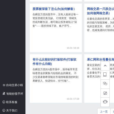
股票被深套了怎么办(如何解套）
网格交易一只跌怎么
如何做网格交易）
在瞬息万变的股市中，没有人能保证每一
笔投资都完美无缺。 行情突变、情绪失
在量化交易的世界里，
控或判断失误，都可能让投资者陷入“深
的功能与智能策略，为
套”——股价持续下跌、账户浮亏...
化的交易支持。 然而，
密，也难免遇到行情持续
10-31 18:10
有什么比较好的打板软件(打板软
果仁网和水母量化
件有什么功能)
量化交易的浪潮席卷而
择，往往决定了策略能否
在瞬息万变的A股市场中，涨停板常常意
众多量化平台中，果仁
味着资金的聚集与短线机会的爆发。 不
备受关注的名字。两者都
少交易者都希望能在市场情绪最强的时刻
果断切入、快进快出，但“打板”...
自动交易小精
灵
智能炒股手环
10-31 17:59
联系客服
关于我们
上一页