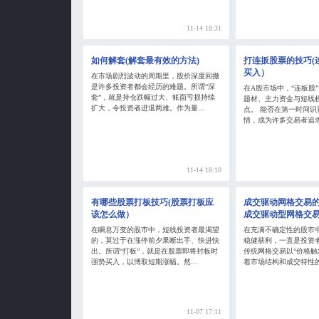
11-14 18:31
如何解套(解套最有效的方法)
打连扳股票的技巧(
买入）
在市场剧烈波动的周期里，股价深度回撤
是许多投资者都会经历的难题。所谓“深
在A股市场中，“连板股
套”，就是持仓跌幅过大、账面亏损持续
题材、主力资金与短线
扩大，令投资者进退两难。作为量...
点。 能否在第一时间识
情，成为许多交易者追求超
11-14 18:10
有哪些股票打板技巧(股票打板应
成交驱动网格交易的
该怎么做）
成交驱动型网格交
在瞬息万变的股市中，短线投资者最渴望
在充满不确定性的股市
的，莫过于在涨停前夕果断出手、快进快
稳健获利，一直是投资
出。所谓“打板”，就是在股票即将封板时
传统网格交易以“价格触
强势买入，以博取短期涨幅。然...
着市场结构和成交特性的变
11-07 17:11