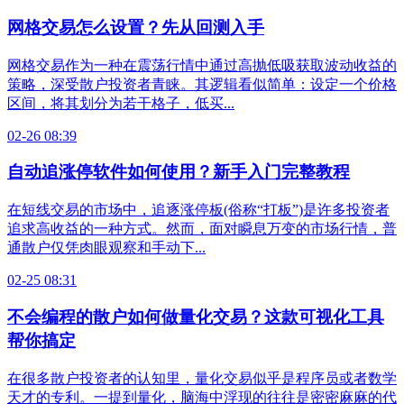
网格交易怎么设置？先从回测入手
网格交易作为一种在震荡行情中通过高抛低吸获取波动收益的
策略，深受散户投资者青睐。其逻辑看似简单：设定一个价格
区间，将其划分为若干格子，低买...
02-26 08:39
自动追涨停软件如何使用？新手入门完整教程
在短线交易的市场中，追逐涨停板(俗称“打板”)是许多投资者
追求高收益的一种方式。然而，面对瞬息万变的市场行情，普
通散户仅凭肉眼观察和手动下...
02-25 08:31
不会编程的散户如何做量化交易？这款可视化工具
帮你搞定
在很多散户投资者的认知里，量化交易似乎是程序员或者数学
天才的专利。一提到量化，脑海中浮现的往往是密密麻麻的代