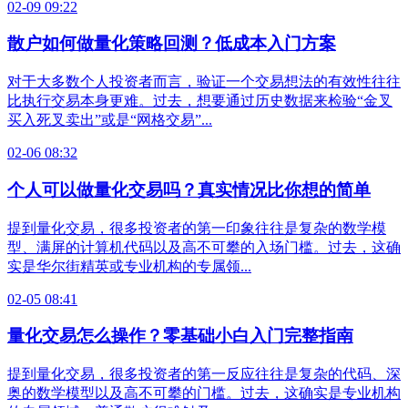
02-09 09:22
散户如何做量化策略回测？低成本入门方案
对于大多数个人投资者而言，验证一个交易想法的有效性往往
比执行交易本身更难。过去，想要通过历史数据来检验“金叉
买入死叉卖出”或是“网格交易”...
02-06 08:32
个人可以做量化交易吗？真实情况比你想的简单
提到量化交易，很多投资者的第一印象往往是复杂的数学模
型、满屏的计算机代码以及高不可攀的入场门槛。过去，这确
实是华尔街精英或专业机构的专属领...
02-05 08:41
量化交易怎么操作？零基础小白入门完整指南
提到量化交易，很多投资者的第一反应往往是复杂的代码、深
奥的数学模型以及高不可攀的门槛。过去，这确实是专业机构