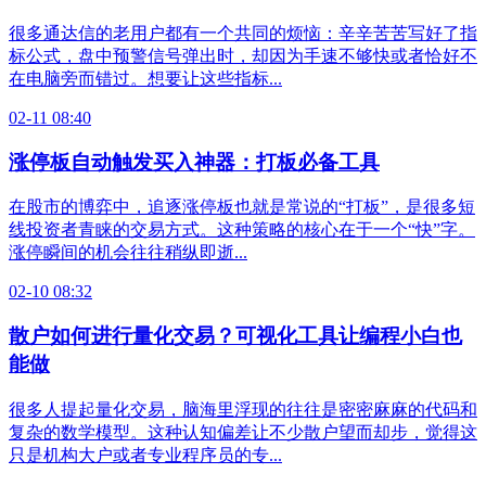
很多通达信的老用户都有一个共同的烦恼：辛辛苦苦写好了指
标公式，盘中预警信号弹出时，却因为手速不够快或者恰好不
在电脑旁而错过。想要让这些指标...
02-11 08:40
涨停板自动触发买入神器：打板必备工具
在股市的博弈中，追逐涨停板也就是常说的“打板”，是很多短
线投资者青睐的交易方式。这种策略的核心在于一个“快”字。
涨停瞬间的机会往往稍纵即逝...
02-10 08:32
散户如何进行量化交易？可视化工具让编程小白也
能做
很多人提起量化交易，脑海里浮现的往往是密密麻麻的代码和
复杂的数学模型。这种认知偏差让不少散户望而却步，觉得这
只是机构大户或者专业程序员的专...