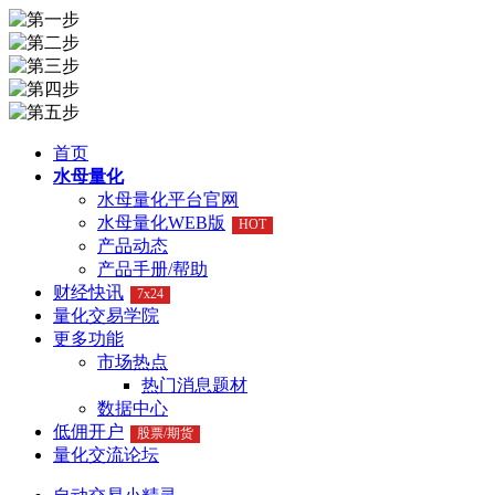
首页
水母量化
水母量化平台官网
水母量化WEB版
HOT
产品动态
产品手册/帮助
财经快讯
7x24
量化交易学院
更多功能
市场热点
热门消息题材
数据中心
低佣开户
股票/期货
量化交流论坛