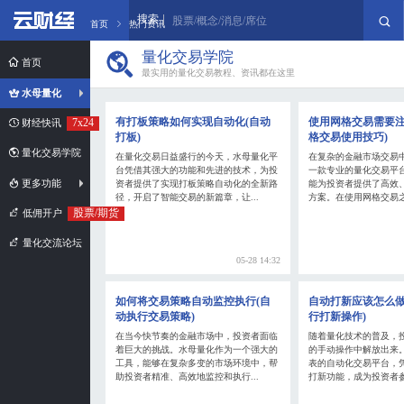
搜索
股票/概念/消息/席位
首页
热门资讯
量化交易学院
首页
最实用的量化交易教程、资讯都在这里
水母量化
有打板策略如何实现自动化(自动
使用网格交易需要注
7x24
财经快讯
打板)
格交易使用技巧)
量化交易学院
在量化交易日益盛行的今天，水母量化平
在复杂的金融市场交易
台凭借其强大的功能和先进的技术，为投
一款专业的量化交易平
更多功能
资者提供了实现打板策略自动化的全新路
能为投资者提供了高效
径，开启了智能交易的新篇章，让...
方案。在使用网格交易之
股票/期货
低佣开户
量化交流论坛
05-28 14:32
如何将交易策略自动监控执行(自
自动打新应该怎么做
动执行交易策略)
行打新操作)
在当今快节奏的金融市场中，投资者面临
随着量化技术的普及，
着巨大的挑战。水母量化作为一个强大的
的手动操作中解放出来
工具，能够在复杂多变的市场环境中，帮
表的自动化交易平台，
助投资者精准、高效地监控和执行...
打新功能，成为投资者参