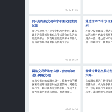
05-22 14:56
同花顺智能交易和水母量化的主要
通达信MPV和水母
区别
别
量化交易早已不是专业机构的专利，越来
在量化投资领域，通达信
越多的普通投资者也在寻找适合自己的智
这两款软件代表着截然
能交易平台。同花顺智能交易和水母量化
用户体验。通达信MPV
是当前市场讨论度极高的两大平台...
舰，功能强大、覆盖面广，
05-18 16:39
网格交易应该怎么做？(如何自动
能通过量化交易进行
进行网格交易)
策略)
在当今复杂的金融市场中，投资者们不断
在金融交易的广阔领域
探索着能够稳健获利的交易策略，网格交
崭露头角，成为许多投
易作为一种经典而有效的手段，受到了众
式。水母量化作为量化
多投资者的关注与青睐。而水母量...
与者，其独特的交易策略
05-15 14:36