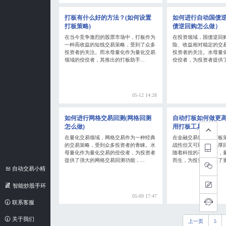
打板有什么好的方法？(如何设置
如何进行自动国债
打板策略)
债逆回购怎么做）
在当今竞争激烈的股票市场中，打板作为
在投资领域，国债逆回
一种高收益的短线交易策略，受到了众多
险、收益相对稳定的交
投资者的关注。而水母量化作为量化交易
投资者的关注。水母量
领域的佼佼者，其推出的打板助手...
佼佼者，为投资者提供了
05-12 14:28
如何进行网格交易回测(网格回测
自动打板如何做更高
怎么做)
用打板工具)
在量化交易领域，网格交易作为一种经典
在金融交易领域，打板
的交易策略，受到众多投资者的青睐。水
战性但又可能带来丰厚
母量化作为量化交易的佼佼者，为投资者
随着科技的不断进步，
提供了强大的网格交易回测功能，...
而生，为投资者提供了更
自动交易小精
灵
智能炒股手环
05-09 17:47
联系客服
关于我们
上一页
5