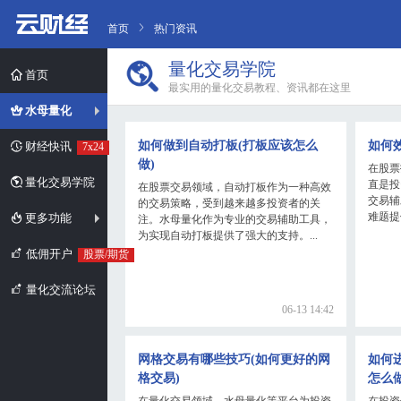
首页
热门资讯
量化交易学院
首页
最实用的量化交易教程、资讯都在这里
水母量化
如何做到自动打板(打板应该怎么
如何
财经快讯
7x24
做)
在股票
量化交易学院
直是投
在股票交易领域，自动打板作为一种高效
交易辅
的交易策略，受到越来越多投资者的关
难题提
更多功能
注。水母量化作为专业的交易辅助工具，
为实现自动打板提供了强大的支持。...
低佣开户
股票/期货
量化交流论坛
06-13 14:42
网格交易有哪些技巧(如何更好的网
如何
格交易)
怎么做
在量化交易领域，水母量化等平台为投资
在投资