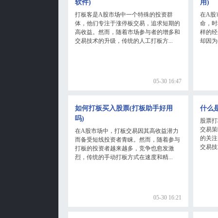
软件)
用)
打板客是A股市场中一个特殊的投资群
在A股
体，他们专注于涨停板交易，追求短期的
命，时
高收益。然而，随着市场参与者的增多和
样的经
交易技术的升级，传统的人工打板方...
却因为
05-30 16:47
如何打板买入股票(打板助手好用
什么
吗)
股票打
交易策
在A股市场中，打板交易因其高收益潜力
的关注
而备受短线投资者青睐。然而，随着参与
交易技
打板的投资者越来越多，竞争也愈发激
烈，传统的手动打板方式在速度和精...
05-30 16:21