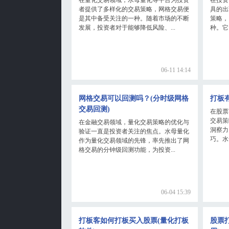
者提供了多样化的交易策略，网格交易便
具的出
是其中备受关注的一种。随着市场的不断
策略，
发展，投资者对于能够降低风险、...
种。它
06-11 14:14
网格交易可以回测吗？(分时级网格
打板
交易回测)
在股票
交易策
在金融交易领域，量化交易策略的优化与
洞察力
验证一直是投资者关注的焦点。水母量化
巧。水
作为量化交易领域的先锋，率先推出了网
格交易的分钟级回测功能，为投资...
06-04 15:39
打板客如何打板买入股票(量化打板
股票