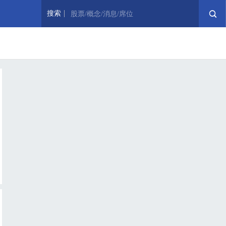
搜索
股票/概念/消息/席位