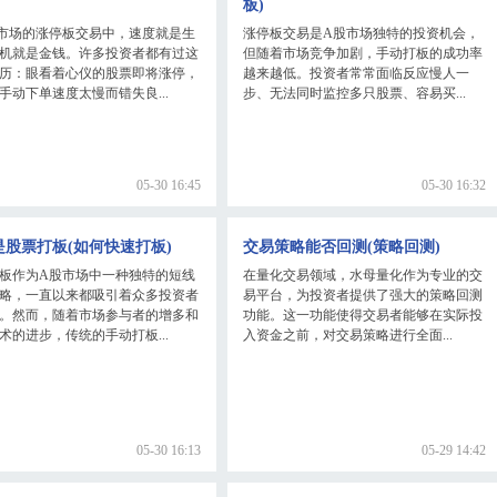
板)
市场的涨停板交易中，速度就是生
涨停板交易是A股市场独特的投资机会，
机就是金钱。许多投资者都有过这
但随着市场竞争加剧，手动打板的成功率
历：眼看着心仪的股票即将涨停，
越来越低。投资者常常面临反应慢人一
手动下单速度太慢而错失良...
步、无法同时监控多只股票、容易买...
05-30 16:45
05-30 16:32
是股票打板(如何快速打板)
交易策略能否回测(策略回测)
板作为A股市场中一种独特的短线
在量化交易领域，水母量化作为专业的交
略，一直以来都吸引着众多投资者
易平台，为投资者提供了强大的策略回测
。然而，随着市场参与者的增多和
功能。这一功能使得交易者能够在实际投
术的进步，传统的手动打板...
入资金之前，对交易策略进行全面...
05-30 16:13
05-29 14:42