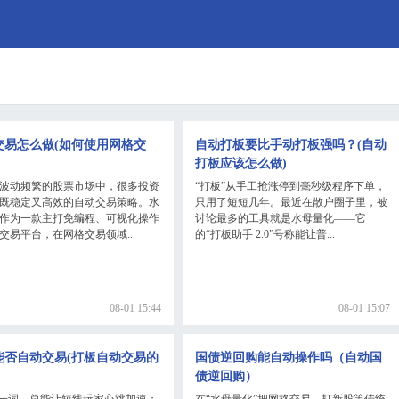
交易怎么做(如何使用网格交
自动打板要比手动打板强吗？(自动
打板应该怎么做)
波动频繁的股票市场中，很多投资
“打板”从手工抢涨停到毫秒级程序下单，
既稳定又高效的自动交易策略。水
只用了短短几年。最近在散户圈子里，被
作为一款主打免编程、可视化操作
讨论最多的工具就是水母量化——它
交易平台，在网格交易领域...
的“打板助手 2.0”号称能让普...
08-01 15:44
08-01 15:07
能否自动交易(打板自动交易的
国债逆回购能自动操作吗（自动国
债逆回购）
”一词，总能让短线玩家心跳加速；
在“水母量化”把网格交易、打新股等传统