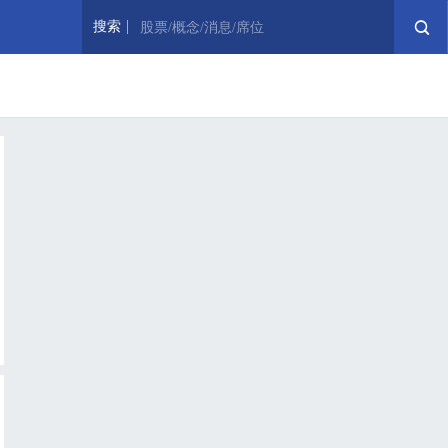
搜索
股票/概念/消息/席位