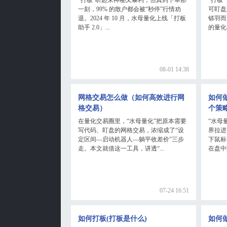
一刻，99% 的散户都会被“秒停”行情劝
可盯盘
退。2024 年 10 月，水母量化上线「打板
铩羽而
助手 2.0」...
的量化
08-01 14:38
网格交易怎么做（如何高效进行网
如何
格交易）
个策
在量化交易圈里，“水母量化”把原本需要
“水母
写代码、盯盘的网格交易，浓缩成了“设
界拉进
定区间—启动机器人—躺平收差价”三步
下鼠标
走。本文就借这一工具，讲透“...
在盘中
07-24 16:51
如何打板(打板是什么)
如何