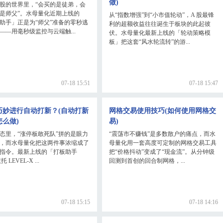
做)
股的世界里，“会买的是徒弟，会
是师父”。水母量化近期上线的
从“指数增强”到“小市值轮动”，A 股最锋
助手」正是为“师父”准备的零秒逃
利的超额收益往往诞生于板块的此起彼
——用毫秒级监控与云端触...
伏。水母量化最新上线的「轮动策略模
板」把这套“风水轮流转”的游...
07-18 15:51
07-18 15:47
巧妙进行自动打新？(自动打新
网格交易使用技巧(如何使用网格交
怎么做)
易)
态里，“涨停板敢死队”拼的是眼力
“震荡市不赚钱”是多数散户的痛点，而水
，而水母量化把这两件事浓缩成了
母量化用一套高度可定制的网格交易工具
指令。最新上线的「打板助手
把“价格抖动”变成了“现金流”。从分钟级
托 LEVEL-X ...
回测到首创的回合制网格，...
07-18 15:15
07-18 14:16