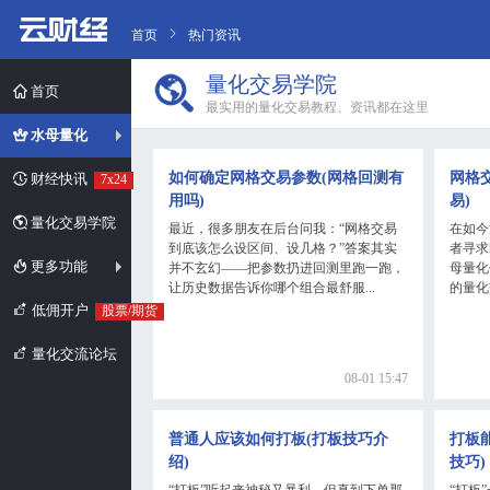
首页
热门资讯
量化交易学院
首页
最实用的量化交易教程、资讯都在这里
水母量化
如何确定网格交易参数(网格回测有
网格
财经快讯
7x24
用吗)
易)
量化交易学院
最近，很多朋友在后台问我：“网格交易
在如今
到底该怎么设区间、设几格？”答案其实
者寻求
更多功能
并不玄幻——把参数扔进回测里跑一跑，
母量化
让历史数据告诉你哪个组合最舒服...
的量化
低佣开户
股票/期货
量化交流论坛
08-01 15:47
普通人应该如何打板(打板技巧介
打板
绍)
技巧)
“打板”听起来神秘又暴利，但真到下单那
“打板