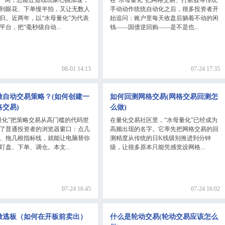
到眼花、下单慢半拍，又让无数人
手动动作统统自动化之后，很多投资者开
归。近两年，以“水母量化”为代表
始追问：账户里每天收盘后躺着不动的闲
平台，把“毫秒级自动...
钱——国债逆回购——是不是也...
08-01 14:13
07-24 17:35
做自动交易策略？(如何创建一
如何回测网格交易(网格交易回测怎
略交易)
么做)
量化”把策略交易从高门槛的代码世
在量化交易社区里，“水母量化”已经成为
了普通投资者的浏览器窗口：点几
高频出现的名字。它率先把网格交易的回
、拖几根指标线，就能让电脑替你
测精度从传统的日K线级别推进到分钟
盯盘、下单、调仓。本文...
级，让很多原本只能凭感觉设网格...
07-24 16:45
07-24 16:02
做逃板（如何在开板前卖出）
什么是轮动交易(轮动交易应该怎么