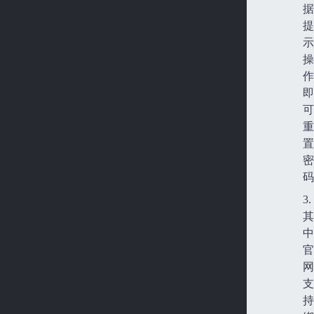
据
提
示
操
作
即
可
重
置
密
码
3.
其
中
官
网
支
持