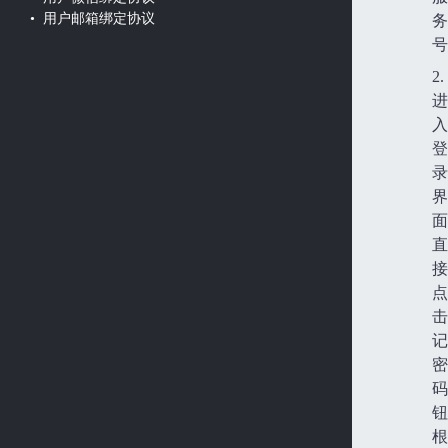
• 用户邮箱绑定协议
务
号
2.
进
入
登
录
界
面
直
接
点
击
记
密
码
钮
根