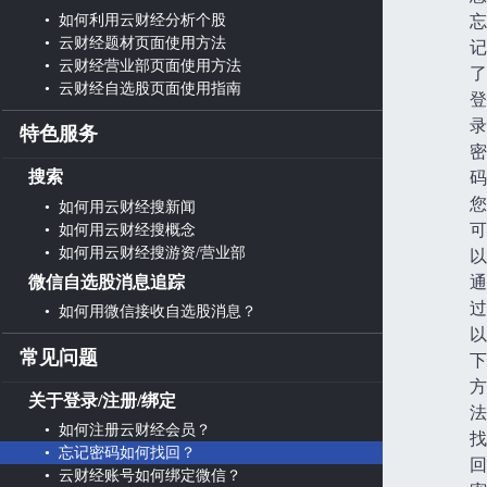
• 如何利用云财经分析个股
忘
• 云财经题材页面使用方法
记
• 云财经营业部页面使用方法
了
• 云财经自选股页面使用指南
登
录
特色服务
密
搜索
码
您
• 如何用云财经搜新闻
• 如何用云财经搜概念
可
• 如何用云财经搜游资/营业部
以
微信自选股消息追踪
通
过
• 如何用微信接收自选股消息？
以
常见问题
下
方
关于登录/注册/绑定
法
• 如何注册云财经会员？
找
• 忘记密码如何找回？
回
• 云财经账号如何绑定微信？