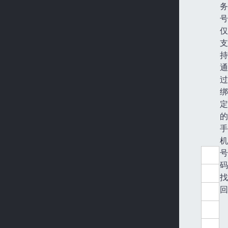
务
号
仅
支
持
通
过
绑
定
的
手
机
号
码
找
回