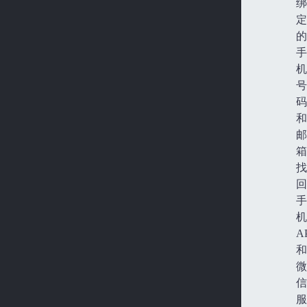
绑
定
的
手
机
号
码
和
邮
箱
找
回
手
机
A
和
微
信
服