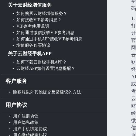
密
关于云财经增值服务
码
• 如何购买云财经增值服务？
1.
• 如何接收VIP参考消息？
打
• VIP参考使用说明
• 如何通过微信接收VIP参考消息
开
• 如何通过手机APP接收VIP参考消息
官
• 增值服务购买协议
网
关于云财经手机APP
云
• 如何下载云财经手机APP？
财
• 云财经APP如何设置消息提醒？
经
A
客户服务
或
者
• 除客服以外其他提交反馈建议的方法
云
用户协议
财
经
• 用户注册协议
微
• 用户隐私政策
信
• 用户手机绑定协议
服
• 用户微信绑定协议