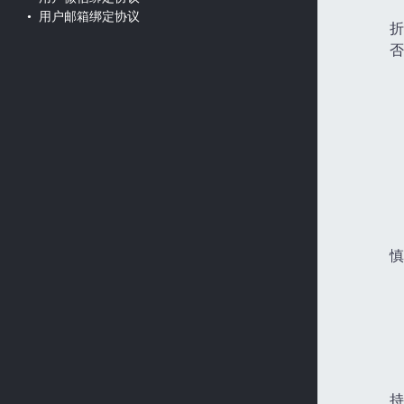
• 用户邮箱绑定协议
折
否
慎
持