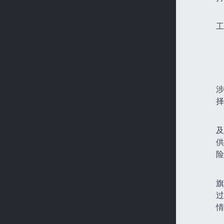
工
涉
择
及
供
险
旗
过
情