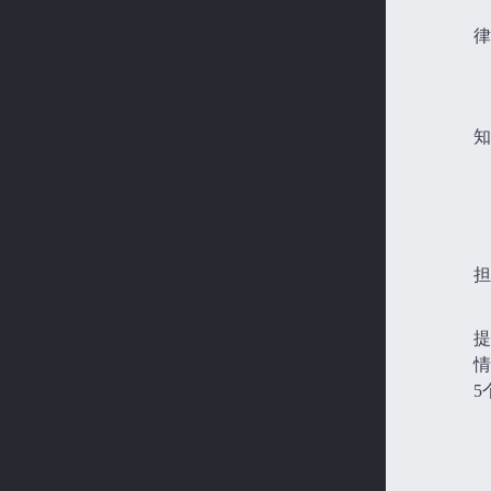
律
知
担
提
情
5