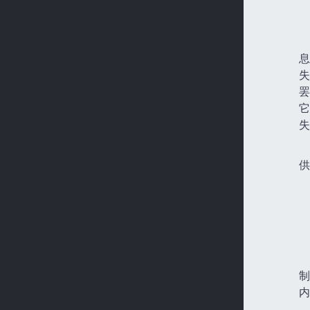
息
失
罢
它
失
供
制
内