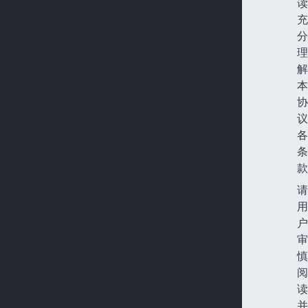
读
充
分
理
解
本
协
议
各
条
款
请
用
户
审
慎
阅
读
并