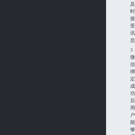
及
时
接
受
讯
息
3
微
信
绑
定
成
功
后
用
户
能
够