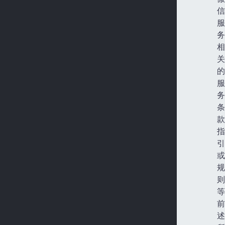
信
服
务
相
关
的
服
务
条
款
指
引
或
规
则
等
前
述