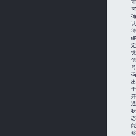
前
需
确
认
待
绑
定
微
信
号
码
出
于
开
通
状
态
能
够