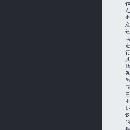
作
点
击
意
钮
或
进
行
其
他
视
为
同
意
本
协
议
的
操