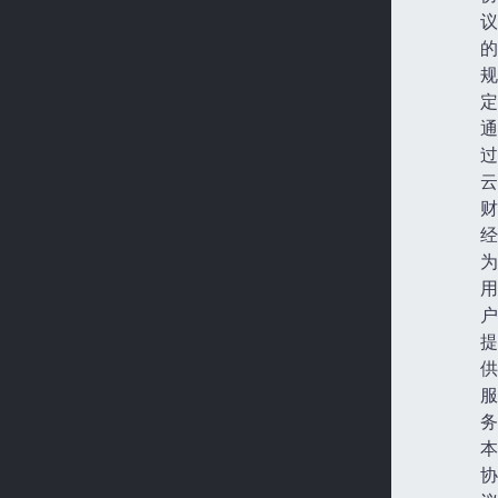
议
的
规
定
通
过
云
财
经
为
用
户
提
供
服
务
本
协