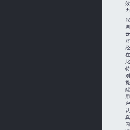
效
力
深
圳
云
财
经
在
此
特
别
提
醒
用
户
认
真
阅