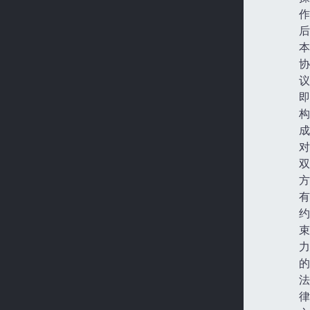
作
后
本
协
议
即
构
成
对
双
方
有
约
束
力
的
法
律