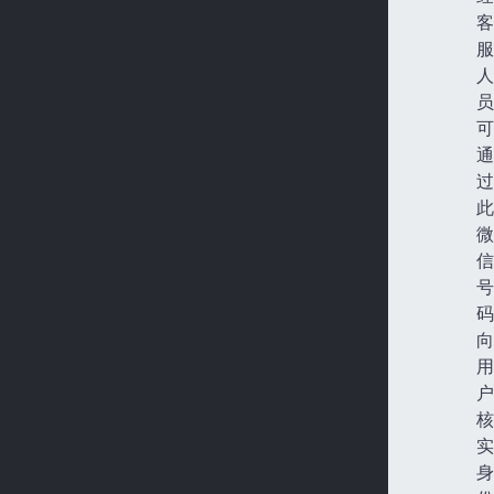
客
服
人
员
可
通
过
此
微
信
号
码
向
用
户
核
实
身