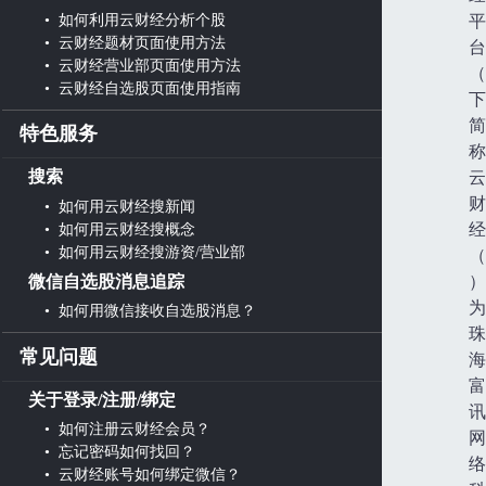
• 如何利用云财经分析个股
平
• 云财经题材页面使用方法
台
• 云财经营业部页面使用方法
（
• 云财经自选股页面使用指南
下
简
特色服务
称
搜索
云
财
• 如何用云财经搜新闻
• 如何用云财经搜概念
经
• 如何用云财经搜游资/营业部
（w
微信自选股消息追踪
）
为
• 如何用微信接收自选股消息？
珠
常见问题
海
富
关于登录/注册/绑定
讯
• 如何注册云财经会员？
网
• 忘记密码如何找回？
络
• 云财经账号如何绑定微信？