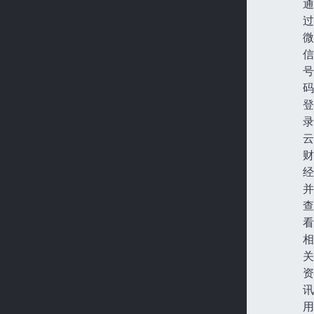
通
过
微
信
号
码
登
录
云
财
经
并
查
看
相
关
资
讯
用