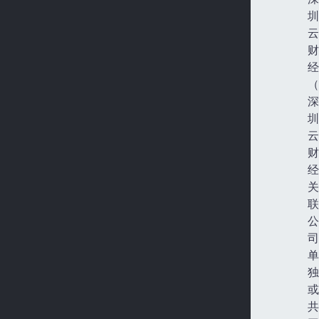
圳
云
财
经
（
深
圳
云
财
经
关
联
公
司
单
独
或
共