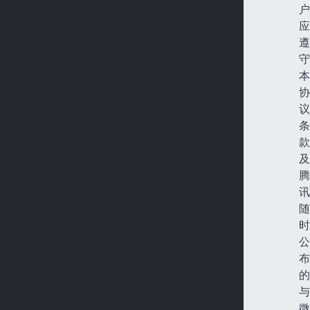
户
应
遵
守
本
协
议
条
款
及
腾
讯
随
时
公
布
的
与
微