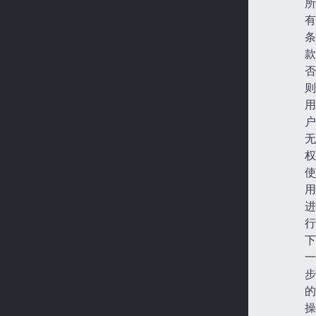
所
有
条
款
否
则
用
户
无
权
使
用
进
行
下
一
步
的
操