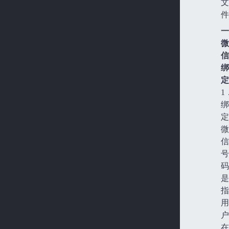
文
件
一
微
信
绑
定
1
绑
定
微
信
号
码
是
指
用
户
在