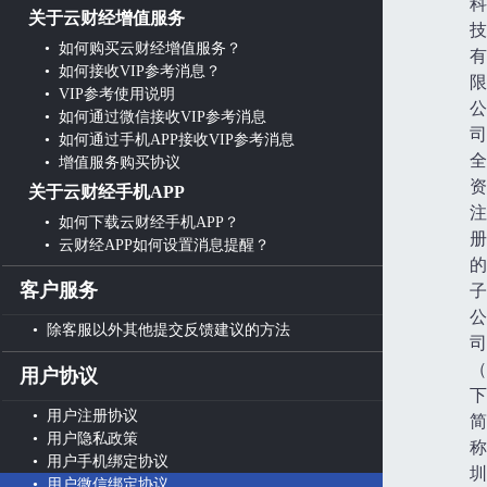
科
关于云财经增值服务
技
• 如何购买云财经增值服务？
有
• 如何接收VIP参考消息？
限
• VIP参考使用说明
公
• 如何通过微信接收VIP参考消息
司
• 如何通过手机APP接收VIP参考消息
全
• 增值服务购买协议
资
关于云财经手机APP
注
• 如何下载云财经手机APP？
册
• 云财经APP如何设置消息提醒？
的
客户服务
子
公
• 除客服以外其他提交反馈建议的方法
司
（
用户协议
下
• 用户注册协议
简
• 用户隐私政策
称
• 用户手机绑定协议
圳
• 用户微信绑定协议