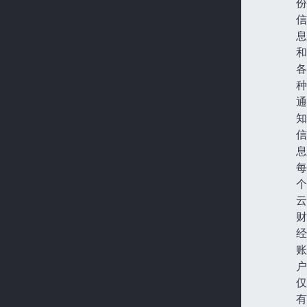
份
信
息
和
各
种
通
知
信
息
每
个
云
财
经
账
户
仅
有