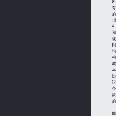
所
有
的
指
引
和
规
则
均
构
成
本
协
议
条
款
的
一
部