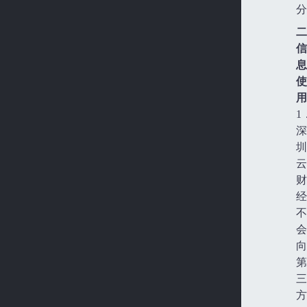
分
二
信
息
使
用
1
深
圳
云
财
经
不
会
向
第
三
方