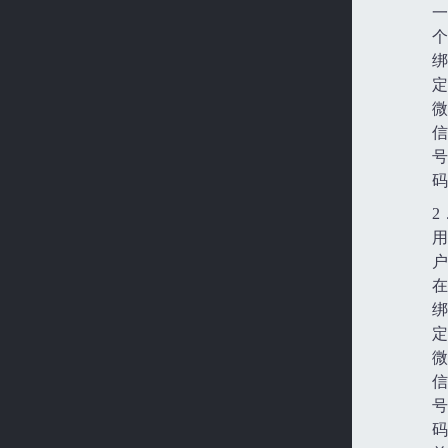
一
个
绑
定
微
信
号
码
2
用
户
在
绑
定
微
信
号
码