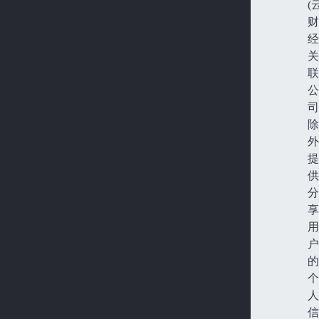
(
财
经
关
联
公
司
除
外
提
供
分
享
用
户
的
个
人
信