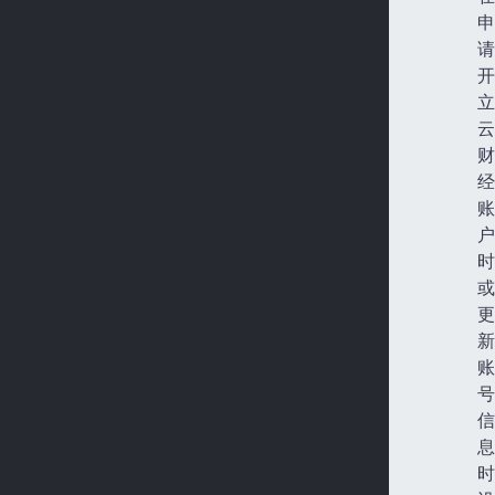
申
请
开
立
云
财
经
账
户
时
或
更
新
账
号
信
息
时