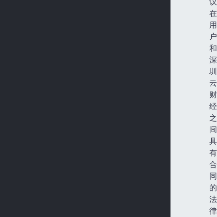
议
在
用
户
和
深
圳
云
财
经
之
间
具
有
合
同
的
法
律