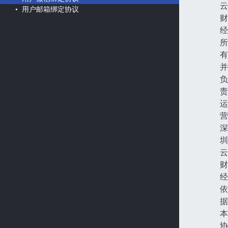
云
• 用户邮箱绑定协议
财
经
所
有
并
负
责
运
营
深
圳
云
财
经
依
据
本
协