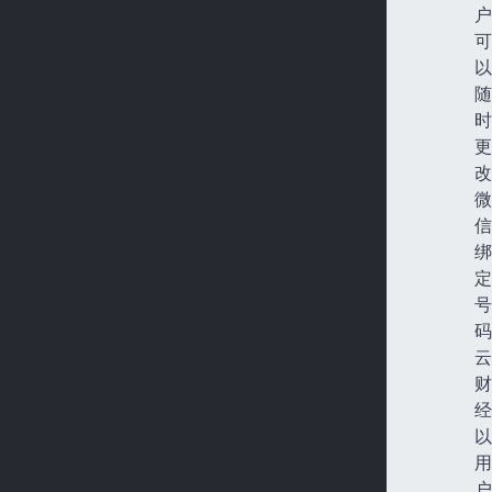
户
可
以
随
时
更
改
微
信
绑
定
号
码
云
财
经
以
用
户