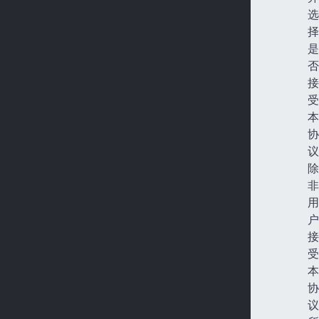
选
择
是
否
接
受
本
协
议
除
非
用
户
接
受
本
协
议