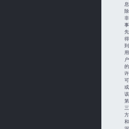
息
除
非
事
先
得
到
用
户
的
许
可
或
该
第
三
方
和
深