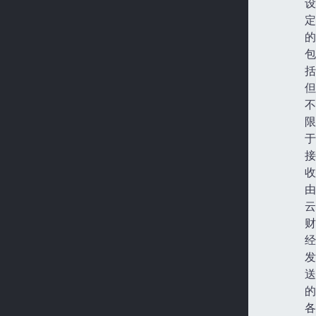
设
定
的
包
括
但
不
限
于
接
收
由
云
财
经
发
送
的
各