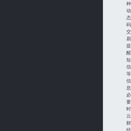
种
动
态
码
交
易
提
醒
短
信
等
信
息
必
要
时
云
财
经