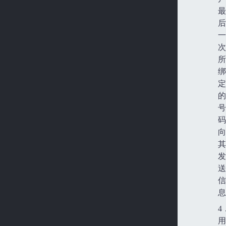
最
后
一
次
所
绑
定
的
号
码
向
其
发
送
信
息
4
用