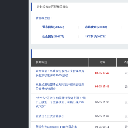
云财经智能匹配相关概念
黄金概念股
：
退市园城(600766)
赤峰黄金(600988)
山金国际(000975)
*ST萃华(002731)
新闻标题
时间
消
壹网壹创：终止发行股份及支付现金购
08-05 17:47
云
买北京联世传奇100%股权
欧亚经济联盟终止对阿塞拜疆高密度聚
08-05 15:42
云
乙烯反倾销调查
“大空头”迈克尔·伯里押注涨势见顶：“我
们正接近一个主要顶部，可能出现1987
08-05 11:33
云
式下跌”
张波任长江资管董事长
08-05 11:07
云
新款华为MateBook Fold今日发布
08-05 09:11
云