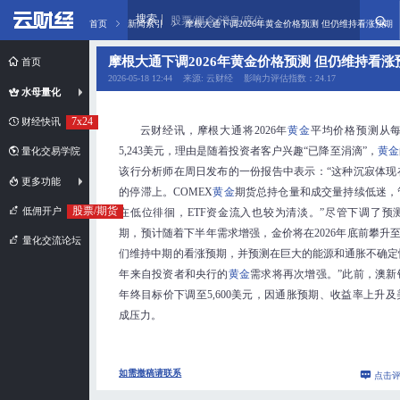
搜索
股票/概念/消息/席位
首页
新闻索引
摩根大通下调2026年黄金价格预测 但仍维持看涨预期
摩根大通下调2026年黄金价格预测 但仍维持看涨
首页
2026-05-18 12:44 来源: 云财经 影响力评估指数：24.17
水母量化
7x24
财经快讯
云财经讯，摩根大通将2026年
黄金
平均价格预测从每盎
5,243美元，理由是随着投资者客户兴趣“已降至涓滴”，
黄金
量化交易学院
该行分析师在周日发布的一份报告中表示：“这种沉寂体现
更多功能
的停滞上。COMEX
黄金
期货总持仓量和成交量持续低迷，
股票/期货
低佣开户
在低位徘徊，ETF资金流入也较为清淡。”尽管下调了预
期，预计随着下半年需求增强，金价将在2026年底前攀升至每
量化交流论坛
们维持中期的看涨预期，并预测在巨大的能源和通胀不确定性
年来自投资者和央行的
黄金
需求将再次增强。”此前，澳新
年终目标价下调至5,600美元，因通胀预期、收益率上升
成压力。
如需撤稿请联系
点击