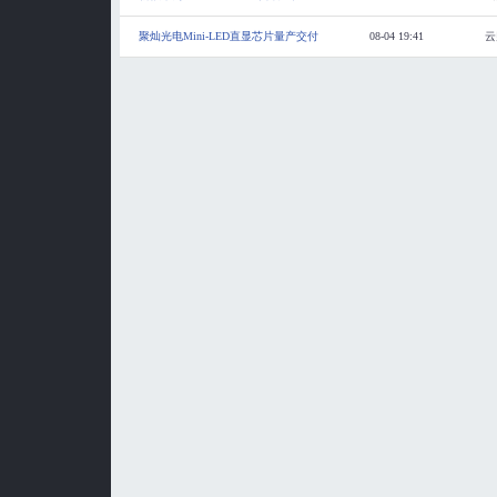
聚灿光电Mini-LED直显芯片量产交付
08-04 19:41
云