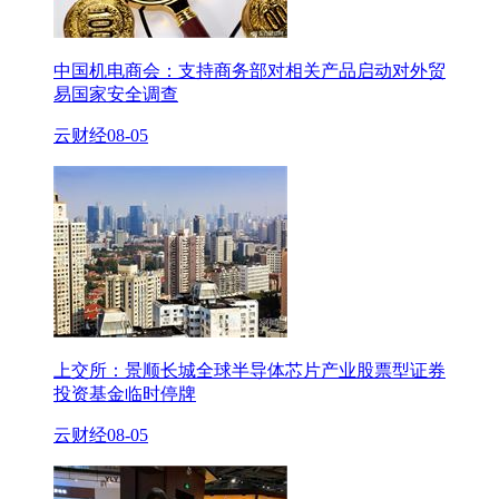
中国机电商会：支持商务部对相关产品启动对外贸
易国家安全调查
云财经
08-05
上交所：景顺长城全球半导体芯片产业股票型证券
投资基金临时停牌
云财经
08-05