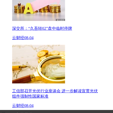
深交所：“久吾转02”盘中临时停牌
云财经
08-04
工信部召开光伏行业座谈会 进一步解读宣贯光伏
组件强制性国家标准
云财经
08-04